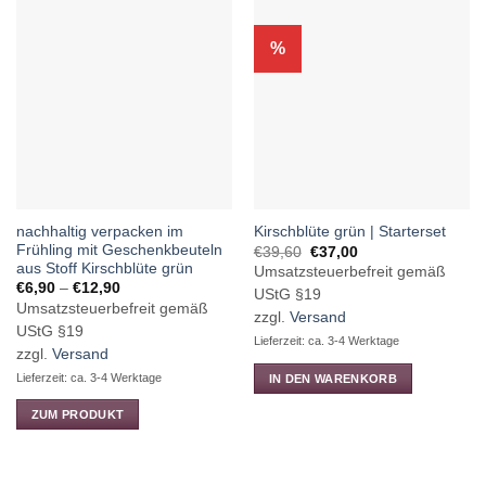
%
nachhaltig verpacken im
Kirschblüte grün | Starterset
Frühling mit Geschenkbeuteln
Ursprünglicher
Aktueller
€
39,60
€
37,00
Preis
Preis
aus Stoff Kirschblüte grün
Umsatzsteuerbefreit gemäß
war:
ist:
Preisspanne:
€
6,90
–
€
12,90
€39,60
€37,00.
UStG §19
€6,90
Umsatzsteuerbefreit gemäß
bis
zzgl.
Versand
€12,90
UStG §19
Lieferzeit: ca. 3-4 Werktage
zzgl.
Versand
Lieferzeit: ca. 3-4 Werktage
IN DEN WARENKORB
ZUM PRODUKT
Dieses
Produkt
weist