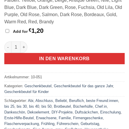
Farben: Yellow, Orange, Beige, Antique Green, Nile, Light
Blue, Dark Blue, Dark Green, Rose, Fuchsia, Old Lila, Old
Purple, Old Rose, Salmon, Dark Rose, Bordeaux, Gold,
Warm Red, Red, Brandy
1,20
€
Add for
nachhaltiger Geschenkbeutel aus Stoff Piepshow Menge
IN DEN WARENKORB
Artikelnummer:
10-051
Kategorien:
Geschenkbeutel
,
Geschenkbeutel für das ganze Jahr
,
Geschenkbeutel für Kinder
Schlagwörter:
Abi
,
Abschluss
,
Beliebt
,
Beruflich
,
beste Freund:innen
,
bis 25
,
bis 30
,
bis 40
,
bis 50
,
Brotbeutel
,
Bücherhülle
,
Chef:in
,
Dankeschön
,
Dekoelement
,
DIY-Projekte
,
Duftsäckchen
,
Einschulung
,
Erste-Hilfe-Beutel
,
Erwachsene
,
Familie
,
Firmengeschenke
,
Flaschenverpackung
,
Frühling
,
Führerschein
,
Geburtstag
,