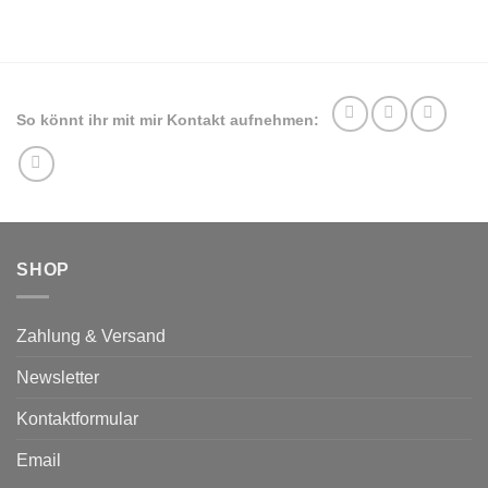
mehrere
Varianten
auf.
Die
Optionen
So könnt ihr mit mir Kontakt aufnehmen:
können
auf
der
Produktseite
gewählt
werden
SHOP
Zahlung & Versand
Newsletter
Kontaktformular
Email