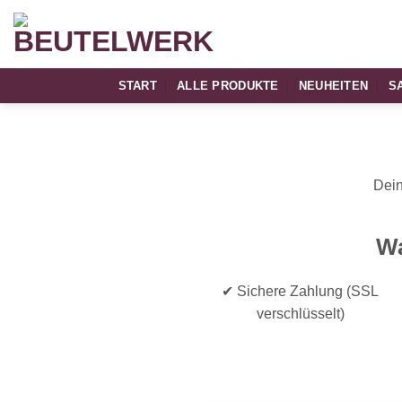
Zum
Inhalt
springen
START
ALLE PRODUKTE
NEUHEITEN
S
Dein
Wa
✔ Sichere Zahlung (SSL
verschlüsselt)