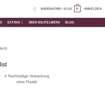
0
WARENKORB /
€
0,00
ANMELDEN
TS
EXTRAS
ÜBER BEUTELWERK
BLOG
ernt.
lst
✔ Nachhaltige Verpackung
ohne Plastik