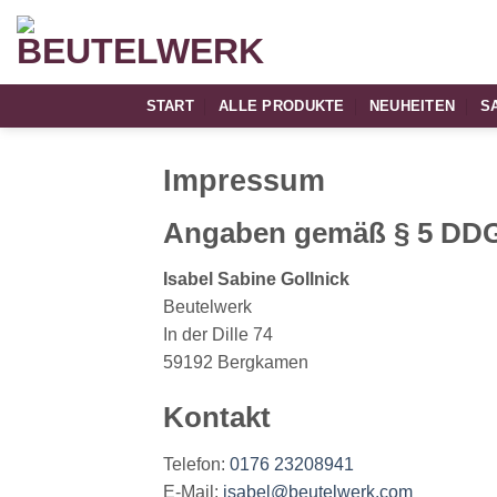
Zum
Inhalt
springen
START
ALLE PRODUKTE
NEUHEITEN
S
Impressum
Angaben gemäß § 5 DD
Isabel Sabine Gollnick
Beutelwerk
In der Dille 74
59192 Bergkamen
Kontakt
Telefon:
0176 23208941
E-Mail:
isabel@beutelwerk.com