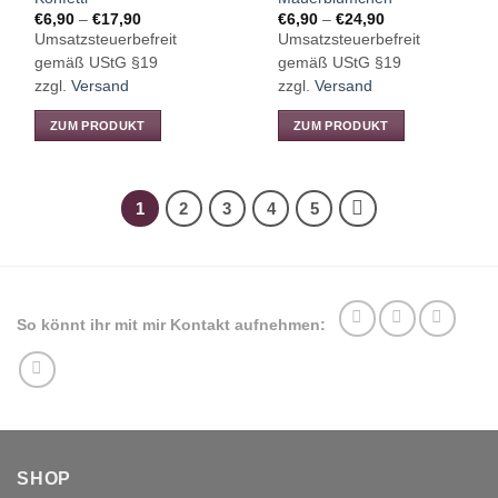
Preisspanne:
Preisspanne:
€
6,90
–
€
17,90
€
6,90
–
€
24,90
€6,90
€6,90
Umsatzsteuerbefreit
Umsatzsteuerbefreit
bis
bis
€17,90
€24,90
gemäß UStG §19
gemäß UStG §19
zzgl.
Versand
zzgl.
Versand
ZUM PRODUKT
ZUM PRODUKT
Dieses
Dieses
Produkt
Produkt
weist
weist
1
2
3
4
5
mehrere
mehrere
Varianten
Varianten
auf.
auf.
Die
Die
Optionen
Optionen
So könnt ihr mit mir Kontakt aufnehmen:
können
können
auf
auf
der
der
Produktseite
Produktseite
gewählt
gewählt
werden
werden
SHOP