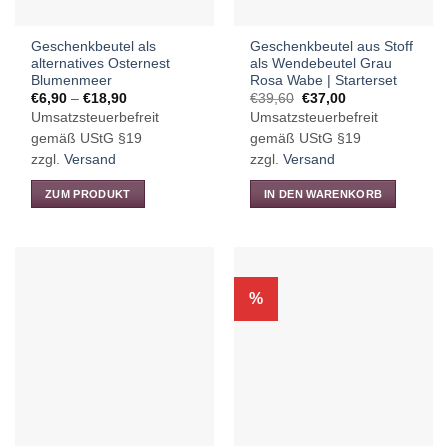
Produktseite
gewählt
Geschenkbeutel als
Geschenkbeutel aus Stoff
werden
alternatives Osternest
als Wendebeutel Grau
Blumenmeer
Rosa Wabe | Starterset
Preisspanne:
Ursprünglicher
Aktueller
€
6,90
–
€
18,90
€
39,60
€
37,00
€6,90
Preis
Preis
Umsatzsteuerbefreit
Umsatzsteuerbefreit
bis
war:
ist:
€18,90
€39,60
€37,00.
gemäß UStG §19
gemäß UStG §19
zzgl.
Versand
zzgl.
Versand
ZUM PRODUKT
IN DEN WARENKORB
Dieses
Produkt
weist
mehrere
%
Varianten
auf.
Die
Optionen
können
auf
der