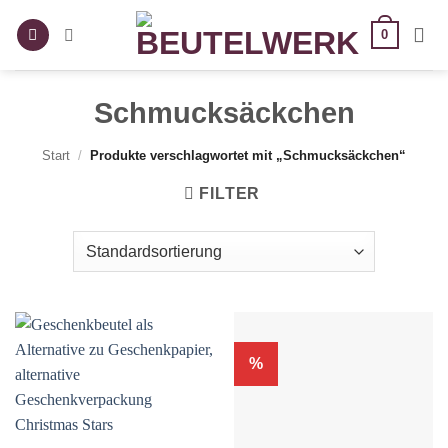
Zum
0
Inhalt
springen
Schmucksäckchen
Start
/
Produkte verschlagwortet mit „Schmucksäckchen“
FILTER
%