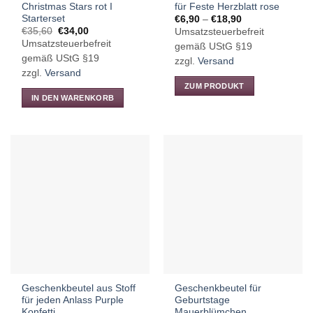
Christmas Stars rot I
für Feste Herzblatt rose
werden
Starterset
Preisspanne:
€
6,90
–
€
18,90
€6,90
Ursprünglicher
Aktueller
€
35,60
€
34,00
Umsatzsteuerbefreit
bis
Preis
Preis
Umsatzsteuerbefreit
€18,90
gemäß UStG §19
war:
ist:
€35,60
€34,00.
gemäß UStG §19
zzgl.
Versand
zzgl.
Versand
ZUM PRODUKT
IN DEN WARENKORB
Dieses
Produkt
weist
mehrere
Varianten
auf.
Die
Optionen
können
auf
der
Produktseite
gewählt
Geschenkbeutel aus Stoff
Geschenkbeutel für
werden
für jeden Anlass Purple
Geburtstage
Konfetti
Mauerblümchen