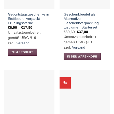
der
Produktseite
Geburtstagsgeschenke in
Geschenkbeutel als
gewählt
Stoffbeutel verpackt
Alternative
werden
Frühlingssterne
Geschenkverpackung
Eisblume I Starterset
Preisspanne:
€
6,90
–
€
17,90
€6,90
Ursprünglicher
Aktueller
€
39,60
€
37,00
Umsatzsteuerbefreit
bis
Preis
Preis
Umsatzsteuerbefreit
€17,90
gemäß UStG §19
war:
ist:
€39,60
€37,00.
gemäß UStG §19
zzgl.
Versand
zzgl.
Versand
ZUM PRODUKT
IN DEN WARENKORB
Dieses
Produkt
weist
mehrere
Varianten
%
auf.
Die
Optionen
können
auf
der