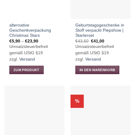
alternative
Geburtstagsgeschenke in
Geschenkverpackung
Stoff verpackt Piepshow |
Christmas Stars
Starterset
Preisspanne:
Ursprünglicher
Aktueller
€
5,90
–
€
23,90
€
43,60
€
41,00
€5,90
Preis
Preis
Umsatzsteuerbefreit
Umsatzsteuerbefreit
bis
war:
ist:
€23,90
€43,60
€41,00.
gemäß UStG §19
gemäß UStG §19
zzgl.
Versand
zzgl.
Versand
ZUM PRODUKT
IN DEN WARENKORB
Dieses
Produkt
weist
mehrere
%
Varianten
auf.
Die
Optionen
können
auf