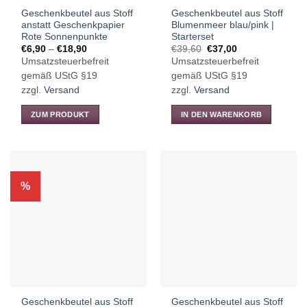
Produktseite
Geschenkbeutel aus Stoff
Geschenkbeutel aus Stoff
gewählt
anstatt Geschenkpapier
Blumenmeer blau/pink |
werden
Rote Sonnenpunkte
Starterset
Preisspanne:
Ursprünglicher
Aktueller
€
6,90
–
€
18,90
€
39,60
€
37,00
€6,90
Preis
Preis
Umsatzsteuerbefreit
Umsatzsteuerbefreit
bis
war:
ist:
€18,90
€39,60
€37,00.
gemäß UStG §19
gemäß UStG §19
zzgl.
Versand
zzgl.
Versand
ZUM PRODUKT
IN DEN WARENKORB
Dieses
Produkt
weist
mehrere
%
Varianten
auf.
Die
Optionen
können
auf
der
Produktseite
Geschenkbeutel aus Stoff
Geschenkbeutel aus Stoff
gewählt