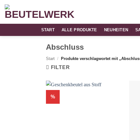
Zum
Inhalt
springen
START
ALLE PRODUKTE
NEUHEITEN
S
Abschluss
Start
/
Produkte verschlagwortet mit „Abschlus
FILTER
%