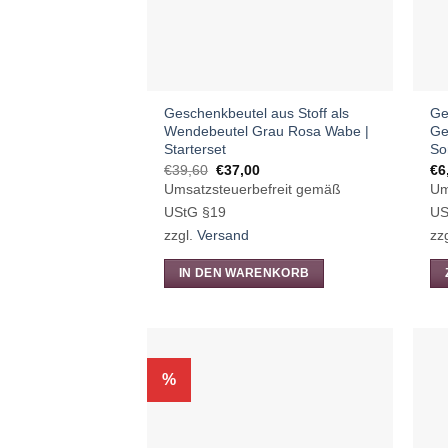
au
de
Pr
ge
Geschenkbeutel aus Stoff als
Ge
we
Wendebeutel Grau Rosa Wabe |
Ge
Starterset
So
Ursprünglicher
Aktueller
€
39,60
€
37,00
€
6
Preis
Preis
Umsatzsteuerbefreit gemäß
Um
war:
ist:
€39,60
€37,00.
UStG §19
US
zzgl.
Versand
zz
IN DEN WARENKORB
Di
Pr
we
me
%
Va
auf
Di