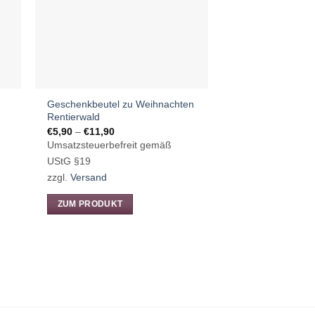
können
auf
der
Produktseite
gewählt
werden
Geschenkbeutel zu Weihnachten
Rentierwald
Preisspanne:
€
5,90
–
€
11,90
€5,90
Umsatzsteuerbefreit gemäß
bis
€11,90
UStG §19
zzgl.
Versand
ZUM PRODUKT
Dieses
Produkt
weist
mehrere
Varianten
auf.