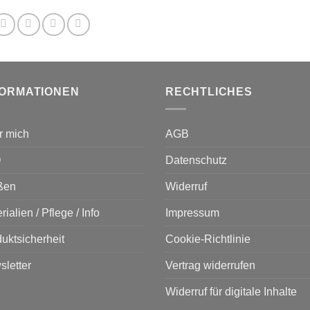
e
tionen
nnen
f
r
oduktseite
FORMATIONEN
RECHTLICHES
wählt
rden
r mich
AGB
Q
Datenschutz
ßen
Widerruf
rialien / Pflege / Info
Impressum
uktsicherheit
Cookie-Richtlinie
letter
Vertrag widerrufen
Widerruf für digitale Inhalte