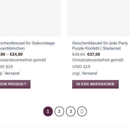
tionen
nnen
f
r
oduktseite
wählt
schenkbeutel für Geburtstage
Geschenkbeutel für jede Party
rden
uerblümchen
Purple Konfetti | Starterset
Preisspanne:
Ursprünglicher
Aktueller
,90
–
€
24,90
€
39,60
€
37,00
€6,90
Preis
Preis
satzsteuerbefreit gemäß
Umsatzsteuerbefreit gemäß
bis
war:
ist:
€24,90
€39,60
€37,00.
tG §19
UStG §19
gl.
Versand
zzgl.
Versand
ZUM PRODUKT
IN DEN WARENKORB
eses
odukt
ist
1
2
3
hrere
rianten
.