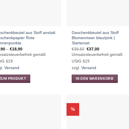
f
r
oduktseite
wählt
schenkbeutel aus Stoff anstatt
Geschenkbeutel aus Stoff
rden
schenkpapier Rote
Blumenmeer blau/pink |
nnenpunkte
Starterset
Preisspanne:
Ursprünglicher
Aktueller
,90
–
€
18,90
€
39,60
€
37,00
€6,90
Preis
Preis
satzsteuerbefreit gemäß
Umsatzsteuerbefreit gemäß
bis
war:
ist:
€18,90
€39,60
€37,00.
tG §19
UStG §19
gl.
Versand
zzgl.
Versand
ZUM PRODUKT
IN DEN WARENKORB
eses
odukt
ist
hrere
%
rianten
.
e