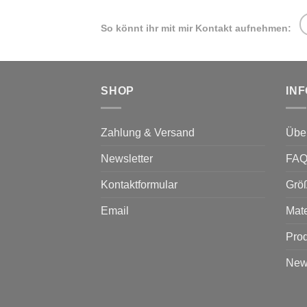
Di
Op
So könnt ihr mit mir Kontakt aufnehmen:
kö
au
de
Pr
SHOP
IN
ge
we
Zahlung & Versand
Übe
Newsletter
FA
Kontaktformular
Grö
Email
Mate
Prod
News