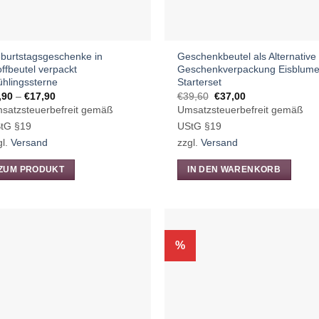
burtstagsgeschenke in
Geschenkbeutel als Alternative
offbeutel verpackt
Geschenkverpackung Eisblume
ühlingssterne
Starterset
Preisspanne:
Ursprünglicher
Aktueller
,90
–
€
17,90
€
39,60
€
37,00
€6,90
Preis
Preis
satzsteuerbefreit gemäß
Umsatzsteuerbefreit gemäß
bis
war:
ist:
€17,90
€39,60
€37,00.
tG §19
UStG §19
gl.
Versand
zzgl.
Versand
ZUM PRODUKT
IN DEN WARENKORB
eses
odukt
ist
hrere
%
rianten
.
e
tionen
nnen