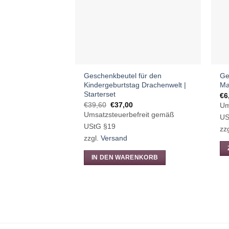
Op
kö
au
de
Pr
ge
Geschenkbeutel für den
Ge
we
Kindergeburtstag Drachenwelt |
Ma
Starterset
€
6
Ursprünglicher
Aktueller
€
39,60
€
37,00
Um
Preis
Preis
Umsatzsteuerbefreit gemäß
US
war:
ist:
€39,60
€37,00.
UStG §19
zz
zzgl.
Versand
IN DEN WARENKORB
Di
Pr
we
me
Va
auf