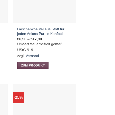
Geschenkbeutel aus Stoff für
jeden Anlass Purple Konfetti
Preisspanne:
€
6,90
–
€
17,90
€6,90
Umsatzsteuerbefreit gemäß
bis
€17,90
UStG §19
zzgl.
Versand
ZUM PRODUKT
Dieses
Produkt
weist
mehrere
Varianten
-25%
auf.
Die
Optionen