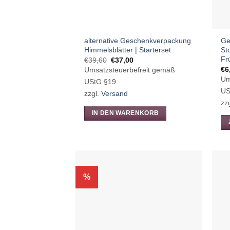
alternative Geschenkverpackung
Ge
Himmelsblätter | Starterset
St
Fr
Ursprünglicher
Aktueller
€
39,60
€
37,00
Preis
Preis
€
6
Umsatzsteuerbefreit gemäß
war:
ist:
Um
€39,60
€37,00.
UStG §19
US
zzgl.
Versand
zz
IN DEN WARENKORB
Di
Pr
we
me
%
Va
auf
Di
Op
kö