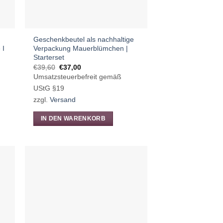
Geschenkbeutel als nachhaltige
 I
Verpackung Mauerblümchen |
Starterset
Ursprünglicher
Aktueller
€
39,60
€
37,00
Preis
Preis
Umsatzsteuerbefreit gemäß
war:
ist:
€39,60
€37,00.
UStG §19
zzgl.
Versand
IN DEN WARENKORB