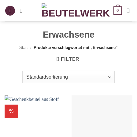
Zum
0
Inhalt
springen
Erwachsene
Start
/
Produkte verschlagwortet mit „Erwachsene“
FILTER
%