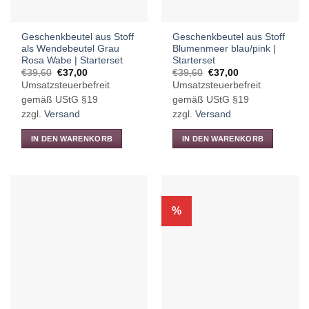
Produktseite
gewählt
Geschenkbeutel aus Stoff
Geschenkbeutel aus Stoff
werden
als Wendebeutel Grau
Blumenmeer blau/pink |
Rosa Wabe | Starterset
Starterset
Ursprünglicher
Aktueller
Ursprünglicher
Aktueller
€
39,60
€
37,00
€
39,60
€
37,00
Preis
Preis
Preis
Preis
Umsatzsteuerbefreit
Umsatzsteuerbefreit
war:
ist:
war:
ist:
€39,60
€37,00.
€39,60
€37,00.
gemäß UStG §19
gemäß UStG §19
zzgl.
Versand
zzgl.
Versand
IN DEN WARENKORB
IN DEN WARENKORB
%