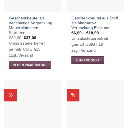
Geschenkbeutel als
Geschenkbeutel aus Stoff
nachhaltige Verpackung
als Alternative
Mauerblümchen |
Verpackung Eisblume
Starterset
Preisspanne:
€
6,90
–
€
18,90
€6,90
Ursprünglicher
Aktueller
€
39,60
€
37,00
Umsatzsteuerbefreit
bis
Preis
Preis
Umsatzsteuerbefreit
€18,90
gemäß UStG §19
war:
ist:
€39,60
€37,00.
gemäß UStG §19
zzgl.
Versand
zzgl.
Versand
ZUM PRODUKT
IN DEN WARENKORB
Dieses
Produkt
weist
mehrere
Varianten
%
%
auf.
Die
Optionen
können
auf
der