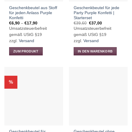
Geschenkbeutel aus Stoff
Geschenkbeutel für jede
für jeden Anlass Purple
Party Purple Konfetti |
Konfetti
Starterset
Preisspanne:
Ursprünglicher
Aktueller
€
6,90
–
€
17,90
€
39,60
€
37,00
€6,90
Preis
Preis
Umsatzsteuerbefreit
Umsatzsteuerbefreit
bis
war:
ist:
€17,90
€39,60
€37,00.
gemäß UStG §19
gemäß UStG §19
zzgl.
Versand
zzgl.
Versand
ZUM PRODUKT
IN DEN WARENKORB
Dieses
Produkt
weist
mehrere
%
Varianten
auf.
Die
Optionen
können
auf
der
Produktseite
Geschenkbeutel für
Geschenkbeutel ohne