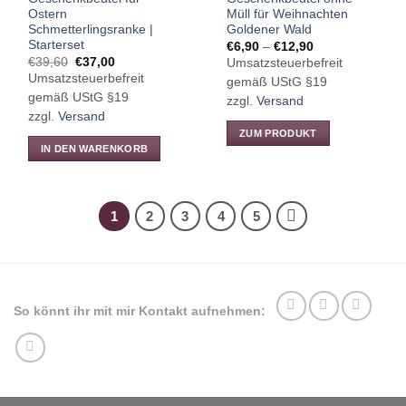
gewählt
Ostern
Müll für Weihnachten
werden
Schmetterlingsranke |
Goldener Wald
Starterset
Preisspanne:
€
6,90
–
€
12,90
€6,90
Ursprünglicher
Aktueller
€
39,60
€
37,00
Umsatzsteuerbefreit
bis
Preis
Preis
Umsatzsteuerbefreit
€12,90
gemäß UStG §19
war:
ist:
€39,60
€37,00.
gemäß UStG §19
zzgl.
Versand
zzgl.
Versand
ZUM PRODUKT
IN DEN WARENKORB
Dieses
Produkt
weist
mehrere
1
2
3
4
5
Varianten
auf.
Die
Optionen
können
So könnt ihr mit mir Kontakt aufnehmen:
auf
der
Produktseite
gewählt
werden