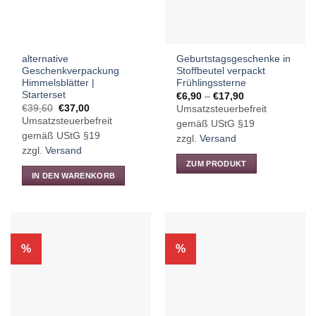
alternative
Geburtstagsgeschenke in
Geschenkverpackung
Stoffbeutel verpackt
Himmelsblätter |
Frühlingssterne
Starterset
Preisspanne:
€
6,90
–
€
17,90
€6,90
Ursprünglicher
Aktueller
€
39,60
€
37,00
Umsatzsteuerbefreit
bis
Preis
Preis
Umsatzsteuerbefreit
€17,90
gemäß UStG §19
war:
ist:
€39,60
€37,00.
gemäß UStG §19
zzgl.
Versand
zzgl.
Versand
ZUM PRODUKT
IN DEN WARENKORB
Dieses
Produkt
weist
mehrere
Varianten
%
%
auf.
Die
Optionen
können
auf