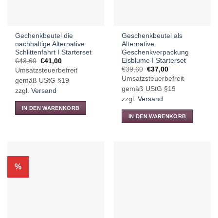
der
Produktseite
gewählt
Gechenkbeutel die
Geschenkbeutel als
werden
nachhaltige Alternative
Alternative
Schlittenfahrt I Starterset
Geschenkverpackung
Eisblume I Starterset
Ursprünglicher
Aktueller
€
43,60
€
41,00
Preis
Preis
Ursprünglicher
Aktueller
€
39,60
€
37,00
Umsatzsteuerbefreit
war:
ist:
Preis
Preis
Umsatzsteuerbefreit
€43,60
€41,00.
gemäß UStG §19
war:
ist:
€39,60
€37,00.
gemäß UStG §19
zzgl.
Versand
zzgl.
Versand
IN DEN WARENKORB
IN DEN WARENKORB
%