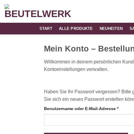
Zum
Inhalt
springen
START
ALLE PRODUKTE
NEUHEITEN
S
Mein Konto – Bestellu
Willkommen in deinem persönlichen Kunde
Kontoeinstellungen verwalten.
Haben Sie Ihr Passwort vergessen? Bitte g
Sie sich ein neues Passwort erstellen kön
Erforde
Benutzername oder E-Mail-Adresse
*