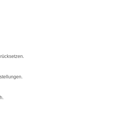
urücksetzen.
stellungen.
h.