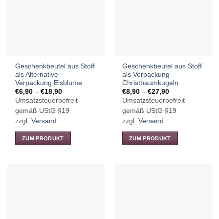
Die
Die
Optionen
Optionen
können
können
auf
auf
der
der
Produktseite
Produktseite
Geschenkbeutel aus Stoff
Geschenkbeutel aus Stoff
gewählt
gewählt
als Alternative
als Verpackung
werden
werden
Verpackung Eisblume
Christbaumkugeln
Preisspanne:
Preisspanne:
€
6,90
–
€
18,90
€
8,90
–
€
27,90
€6,90
€8,90
Umsatzsteuerbefreit
Umsatzsteuerbefreit
bis
bis
€18,90
€27,90
gemäß UStG §19
gemäß UStG §19
zzgl.
Versand
zzgl.
Versand
ZUM PRODUKT
ZUM PRODUKT
Dieses
Dieses
Produkt
Produkt
weist
weist
mehrere
mehrere
Varianten
Varianten
auf.
auf.
Die
Die