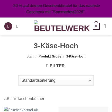
Zum
-20 % auf deinen Geschenkbeutel für das nächste
Inhalt
Geschenk mit "Sommerfest2026".
springen
0
3-Käse-Hoch
Start
/
Produkt Größe
/
3-Käse-Hoch
FILTER
z.B. für Taschenbücher