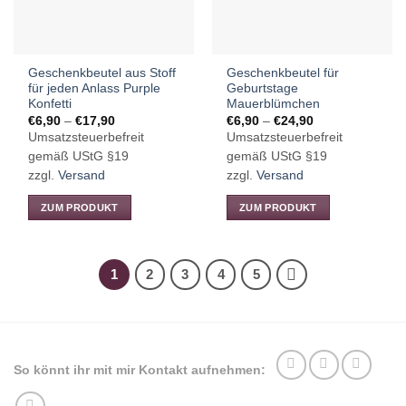
auf
auf
der
der
Produktseite
Produktseite
gewählt
Geschenkbeutel aus Stoff
Geschenkbeutel für
gewählt
werden
für jeden Anlass Purple
Geburtstage
werden
Konfetti
Mauerblümchen
Preisspanne:
Preisspanne:
€
6,90
–
€
17,90
€
6,90
–
€
24,90
€6,90
€6,90
Umsatzsteuerbefreit
Umsatzsteuerbefreit
bis
bis
€17,90
€24,90
gemäß UStG §19
gemäß UStG §19
zzgl.
Versand
zzgl.
Versand
ZUM PRODUKT
ZUM PRODUKT
Dieses
Dieses
Produkt
Produkt
weist
weist
1
2
3
4
5
mehrere
mehrere
Varianten
Varianten
auf.
auf.
Die
Die
Optionen
Optionen
So könnt ihr mit mir Kontakt aufnehmen:
können
können
auf
auf