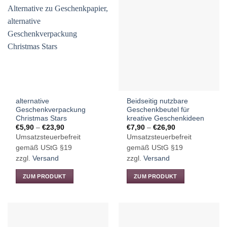
alternative
Beidseitig nutzbare
Geschenkverpackung
Geschenkbeutel für
Christmas Stars
kreative Geschenkideen
Preisspanne:
Preisspanne:
€
5,90
–
€
23,90
€
7,90
–
€
26,90
€5,90
€7,90
Umsatzsteuerbefreit
Umsatzsteuerbefreit
bis
bis
€23,90
€26,90
gemäß UStG §19
gemäß UStG §19
zzgl.
Versand
zzgl.
Versand
ZUM PRODUKT
ZUM PRODUKT
Dieses
Dieses
Produkt
Produkt
weist
weist
mehrere
mehrere