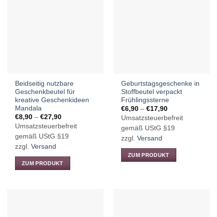
Varianten
Varianten
auf.
auf.
Die
Die
Optionen
Optionen
können
können
auf
auf
der
der
Produktseite
Produktseite
Beidseitig nutzbare
Geburtstagsgeschenke in
gewählt
gewählt
Geschenkbeutel für
Stoffbeutel verpackt
werden
werden
kreative Geschenkideen
Frühlingssterne
Mandala
Preisspanne:
€
6,90
–
€
17,90
€6,90
Preisspanne:
€
8,90
–
€
27,90
Umsatzsteuerbefreit
bis
€8,90
Umsatzsteuerbefreit
€17,90
gemäß UStG §19
bis
€27,90
gemäß UStG §19
zzgl.
Versand
zzgl.
Versand
ZUM PRODUKT
ZUM PRODUKT
Dieses
Dieses
Produkt
Produkt
weist
weist
mehrere
mehrere
Varianten
Varianten