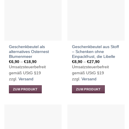
auf.
auf.
Die
Die
Optionen
Optionen
können
können
auf
auf
der
der
Produktseite
Produktseite
gewählt
Geschenkbeutel als
Geschenkbeutel aus Stoff
gewählt
werden
alternatives Osternest
– Schenken ohne
werden
Blumenmeer
Einpackfrust, die Libelle
Preisspanne:
Preisspanne:
€
6,90
–
€
18,90
€
8,90
–
€
27,90
€6,90
€8,90
Umsatzsteuerbefreit
Umsatzsteuerbefreit
bis
bis
€18,90
€27,90
gemäß UStG §19
gemäß UStG §19
zzgl.
Versand
zzgl.
Versand
ZUM PRODUKT
ZUM PRODUKT
Dieses
Dieses
Produkt
Produkt
weist
weist
mehrere
mehrere
Varianten
Varianten
auf.
auf.