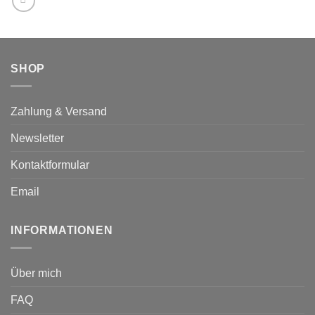
der
der
Produktseite
Produktseite
gewählt
gewählt
werden
werden
SHOP
Zahlung & Versand
Newsletter
Kontaktformular
Email
INFORMATIONEN
Über mich
FAQ