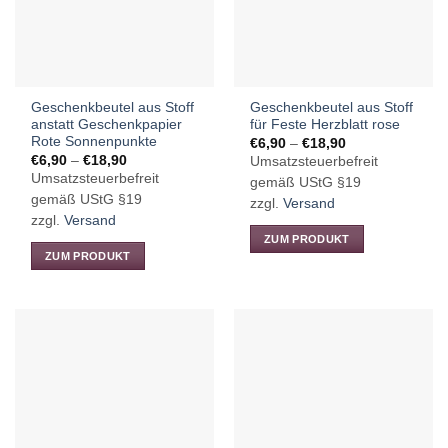
Optionen
Optionen
können
können
auf
auf
der
der
Produktseite
Produktseite
Geschenkbeutel aus Stoff
Geschenkbeutel aus Stoff
gewählt
gewählt
anstatt Geschenkpapier
für Feste Herzblatt rose
werden
werden
Rote Sonnenpunkte
Preisspanne:
€
6,90
–
€
18,90
€6,90
Preisspanne:
€
6,90
–
€
18,90
Umsatzsteuerbefreit
bis
€6,90
Umsatzsteuerbefreit
€18,90
gemäß UStG §19
bis
€18,90
gemäß UStG §19
zzgl.
Versand
zzgl.
Versand
ZUM PRODUKT
ZUM PRODUKT
Dieses
Dieses
Produkt
Produkt
weist
weist
mehrere
mehrere
Varianten
Varianten
auf.
auf.
Die
Die
Optionen
Optionen
können
können