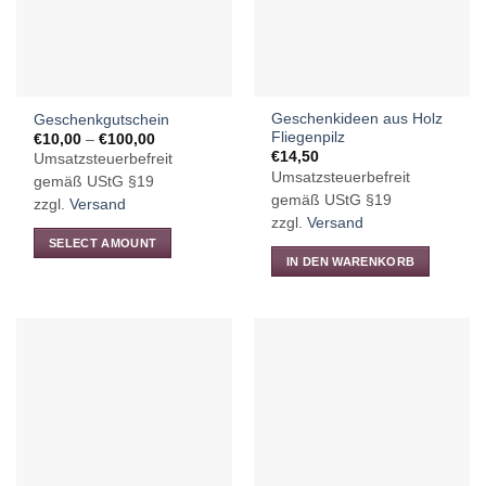
Geschenkideen aus Holz
Geschenkgutschein
Fliegenpilz
Preisspanne:
€
10,00
–
€
100,00
€10,00
€
14,50
Umsatzsteuerbefreit
bis
Umsatzsteuerbefreit
€100,00
gemäß UStG §19
gemäß UStG §19
zzgl.
Versand
zzgl.
Versand
SELECT AMOUNT
IN DEN WARENKORB