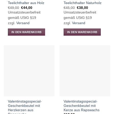
Teelichthalter aus Holz
Teelichthalter Naturholz
Ursprünglicher
Aktueller
Ursprünglicher
Aktueller
€
49,00
€
44,00
€
45,00
€
38,00
Preis
Preis
Preis
Preis
Umsatzsteuerbefreit
Umsatzsteuerbefreit
war:
ist:
war:
ist:
€49,00
€44,00.
€45,00
€38,00.
gemäß UStG §19
gemäß UStG §19
zzgl.
Versand
zzgl.
Versand
IN DEN WARENKORB
IN DEN WARENKORB
Valentinstagsspecial-
Valentinstagsspecial-
Geschenkbeutel mit
Geschenkbeutel mit
Herzkerzen aus
Kerze aus Rapswachs