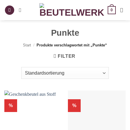
Zum
0
Inhalt
springen
Punkte
Start
/
Produkte verschlagwortet mit „Punkte“
FILTER
%
%