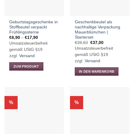
Geburtstagsgeschenke in
Geschenkbeutel als
Stoffbeutel verpackt
nachhaltige Verpackung
Frühlingssterne
Mauerblümchen |
Starterset
Preisspanne:
€
6,90
–
€
17,90
€6,90
Ursprünglicher
Aktueller
€
39,60
€
37,00
Umsatzsteuerbefreit
bis
Preis
Preis
Umsatzsteuerbefreit
€17,90
gemäß UStG §19
war:
ist:
€39,60
€37,00.
gemäß UStG §19
zzgl.
Versand
zzgl.
Versand
ZUM PRODUKT
IN DEN WARENKORB
Dieses
Produkt
weist
mehrere
Varianten
%
%
auf.
Die
Optionen
können
auf