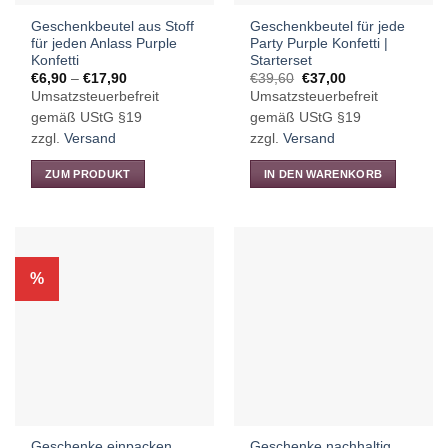
Produktseite
Geschenkbeutel aus Stoff
Geschenkbeutel für jede
gewählt
für jeden Anlass Purple
Party Purple Konfetti |
werden
Konfetti
Starterset
Preisspanne:
Ursprünglicher
Aktueller
€
6,90
–
€
17,90
€
39,60
€
37,00
€6,90
Preis
Preis
Umsatzsteuerbefreit
Umsatzsteuerbefreit
bis
war:
ist:
€17,90
€39,60
€37,00.
gemäß UStG §19
gemäß UStG §19
zzgl.
Versand
zzgl.
Versand
ZUM PRODUKT
IN DEN WARENKORB
Dieses
Produkt
weist
mehrere
%
Varianten
auf.
Die
Optionen
können
auf
der
Produktseite
Geschenke einpacken
Geschenke nachhaltig