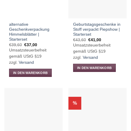
alternative
Geburtstagsgeschenke in
Geschenkverpackung
Stoff verpackt Piepshow |
Himmelsblätter |
Starterset
Starterset
Ursprünglicher
Aktueller
€
43,60
€
41,00
Preis
Preis
Ursprünglicher
Aktueller
€
39,60
€
37,00
Umsatzsteuerbefreit
war:
ist:
Preis
Preis
Umsatzsteuerbefreit
€43,60
€41,00.
gemäß UStG §19
war:
ist:
€39,60
€37,00.
gemäß UStG §19
zzgl.
Versand
zzgl.
Versand
IN DEN WARENKORB
IN DEN WARENKORB
%