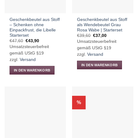
der
Produktseite
gewählt
Geschenkbeutel aus Stoff
Geschenkbeutel aus Stoff
werden
– Schenken ohne
als Wendebeutel Grau
Einpackfrust, die Libelle
Rosa Wabe | Starterset
Starterset
Ursprünglicher
Aktueller
€
39,60
€
37,00
Preis
Preis
Ursprünglicher
Aktueller
€
47,60
€
43,90
Umsatzsteuerbefreit
war:
ist:
Preis
Preis
Umsatzsteuerbefreit
€39,60
€37,00.
gemäß UStG §19
war:
ist:
€47,60
€43,90.
gemäß UStG §19
zzgl.
Versand
zzgl.
Versand
IN DEN WARENKORB
IN DEN WARENKORB
%