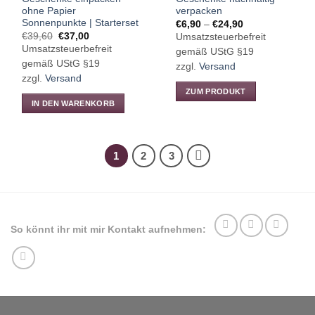
gewählt
ohne Papier
verpacken
werden
Sonnenpunkte | Starterset
Preisspanne:
€
6,90
–
€
24,90
€6,90
Ursprünglicher
Aktueller
€
39,60
€
37,00
Umsatzsteuerbefreit
bis
Preis
Preis
Umsatzsteuerbefreit
€24,90
gemäß UStG §19
war:
ist:
€39,60
€37,00.
gemäß UStG §19
zzgl.
Versand
zzgl.
Versand
ZUM PRODUKT
IN DEN WARENKORB
Dieses
Produkt
weist
mehrere
1
2
3
Varianten
auf.
Die
Optionen
können
So könnt ihr mit mir Kontakt aufnehmen:
auf
der
Produktseite
gewählt
werden