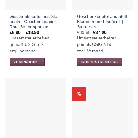
Geschenkbeutel aus Stoff
Geschenkbeutel aus Stoff
anstatt Geschenkpapier
Blumenmeer blau/pink |
Rote Sonnenpunkte
Starterset
Preisspanne:
Ursprünglicher
Aktueller
€
6,90
–
€
18,90
€
39,60
€
37,00
€6,90
Preis
Preis
Umsatzsteuerbefreit
Umsatzsteuerbefreit
bis
war:
ist:
€18,90
€39,60
€37,00.
gemäß UStG §19
gemäß UStG §19
zzgl.
Versand
zzgl.
Versand
ZUM PRODUKT
IN DEN WARENKORB
Dieses
Produkt
weist
mehrere
%
Varianten
auf.
Die
Optionen
können
auf
der