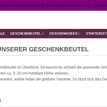
 deinen Geschenkbeutel für das nächste Geschenk mit "Sommer
ALE
GESCHENKBEUTEL
GESCHENKIDEEN
STARTERSE
UNSERER GESCHENKBEUTEL
enkbeutel im Überblick. So kannst du schnell die passende Grö
hen ca. 5–10 cm nutzbare Höhe verloren.
kst, wähle lieber die größere Variante. So lässt sich das Ge
G