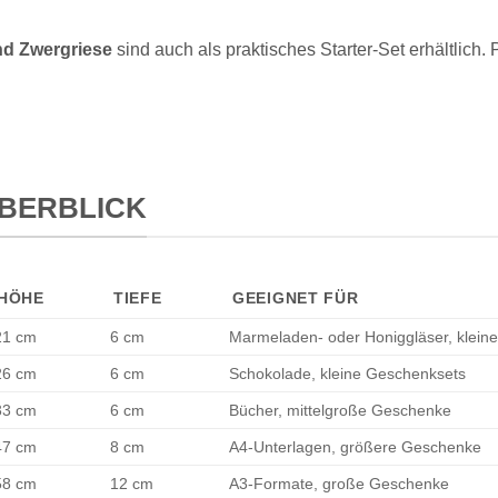
nd Zwergriese
sind auch als praktisches Starter-Set erhältlich.
BERBLICK
HÖHE
TIEFE
GEEIGNET FÜR
21 cm
6 cm
Marmeladen- oder Honiggläser, klei
26 cm
6 cm
Schokolade, kleine Geschenksets
33 cm
6 cm
Bücher, mittelgroße Geschenke
47 cm
8 cm
A4-Unterlagen, größere Geschenke
58 cm
12 cm
A3-Formate, große Geschenke