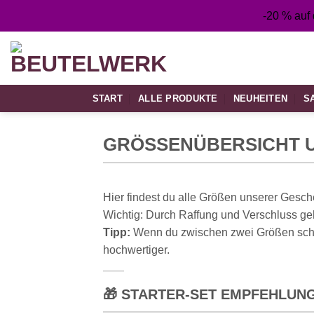
Zum
-20 % auf
Inhalt
springen
START
ALLE PRODUKTE
NEUHEITEN
S
GRÖSSENÜBERSICHT 
Hier findest du alle Größen unserer Gesch
Wichtig: Durch Raffung und Verschluss ge
Tipp:
Wenn du zwischen zwei Größen schwan
hochwertiger.
🎁 STARTER-SET EMPFEHLUN