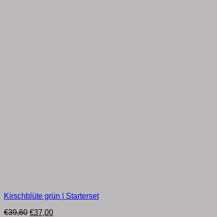
Kirschblüte grün | Starterset
Ursprünglicher
Aktueller
€
39,60
€
37,00