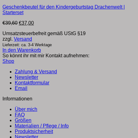
Geschenkbeutel für den Kindergeburtstag Drachenwelt |
Starterset
Ursprünglicher
Aktueller
€
39,60
€
37,00
Preis
Preis
Umsatzsteuerbefreit gemäß UStG §19
war:
ist:
zzgl.
Versand
€39,60
€37,00.
Lieferzeit: ca. 3-4 Werktage
In den Warenkorb
So könnt ihr mit mir Kontakt aufnehmen:
Shop
Zahlung & Versand
Newsletter
Kontaktformular
Email
Informationen
Über mich
FAQ
Größen
Materialien / Pflege / Info
Produktsicherheit
Newsletter