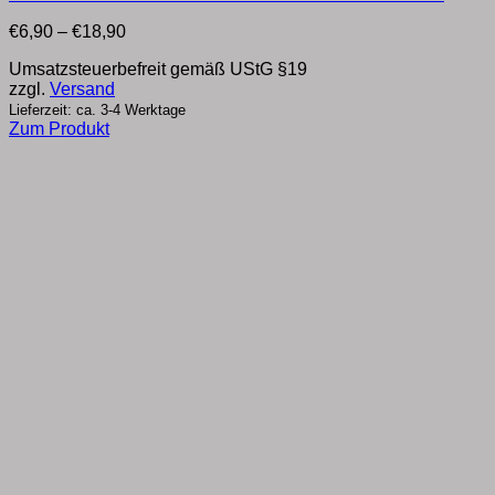
Preisspanne:
€
6,90
–
€
18,90
€6,90
Umsatzsteuerbefreit gemäß UStG §19
bis
zzgl.
Versand
€18,90
Lieferzeit: ca. 3-4 Werktage
Zum Produkt
Dieses
Produkt
weist
mehrere
Varianten
auf.
Die
Optionen
können
auf
der
Produktseite
gewählt
werden