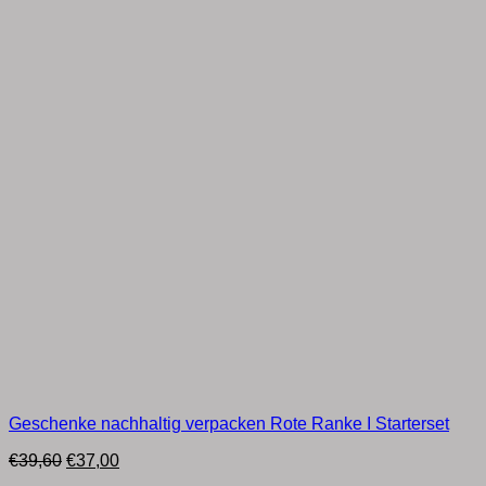
Geschenke nachhaltig verpacken Rote Ranke I Starterset
Ursprünglicher
Aktueller
€
39,60
€
37,00
Preis
Preis