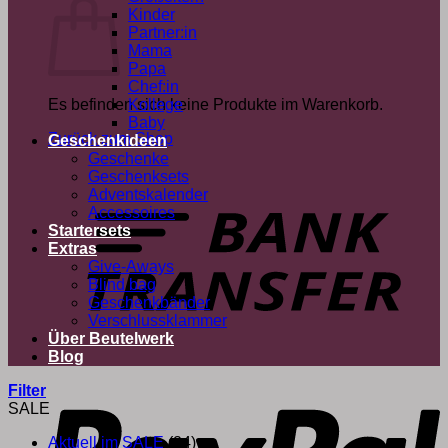
Kinder
Partner:in
Mama
Papa
Chef:in
Es befinden sich keine Produkte im Warenkorb.
Kollege
Baby
Zurück zum Shop
Geschenkideen
Geschenke
Geschenksets
T
Adventskalender
Accessoires
Startersets
Extras
Give-Aways
Blind bag
Geschenkbänder
Verschlussklammer
Über Beutelwerk
Blog
P
Filter
SALE
Aktuell im SALE
(24)