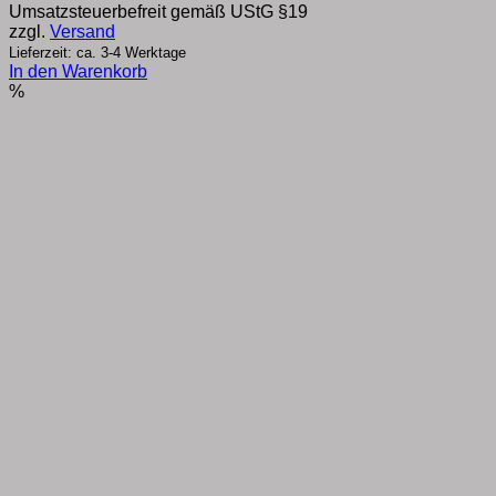
Umsatzsteuerbefreit gemäß UStG §19
war:
ist:
zzgl.
Versand
€39,60
€37,00.
Lieferzeit: ca. 3-4 Werktage
In den Warenkorb
%