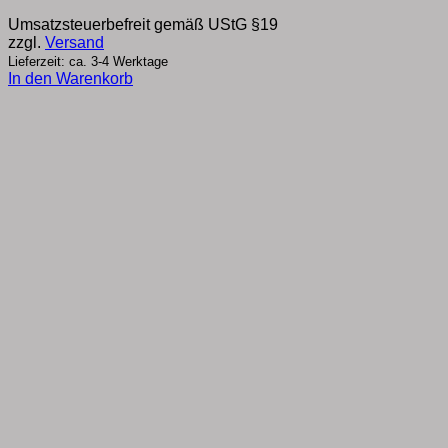
Preis
Preis
Umsatzsteuerbefreit gemäß UStG §19
war:
ist:
zzgl.
Versand
€39,60
€37,00.
Lieferzeit: ca. 3-4 Werktage
In den Warenkorb