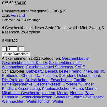
Ursprünglicher
Aktueller
€
35,60
€
34,00
Preis
Preis
Umsatzsteuerbefreit gemäß UStG §19
war:
ist:
zzgl.
Versand
€35,60
€34,00.
Lieferzeit: ca. 3-4 Werktage
4 Geschenkbeutel dieser Serie “Rentierwald”: Mini, Zwerg, 3-
Käsehoch, Zwergriese
8 vorrätig
Geschenkverpackung
für
In den Warenkorb
Weihnachten
Artikelnummer:
21-021
Kategorien:
Geschenkbeutel
,
aus
Geschenkbeutel für Kinder
,
Geschenkbeutel für
Stoff
Weihnachten
,
Geschenkbeutel Startersets
,
SALE
Rentier
Schlagwörter:
Babyparty
,
Beliebt
,
beste Freund:innen
,
bis 40
,
Wald
Brotbeutel
,
Chef:in
,
Dankeschön
,
Dekadent
,
Dekoelement
,
|
DIY-Projekte
,
Duftsäckchen
,
Erwachsene
,
Familie
,
Starterset
Firmengeschenke
,
Geschenkesets
,
Großeltern
,
Kinder
,
Menge
Kindlich
,
Kissenbezug
,
Kräutersäckchen
,
Mama
,
Männer
,
Mitarbeiter-Geschenke
,
modern
,
Muster
,
Neutral
,
Papa
,
Partner:in
,
Schmucksäckchen
,
Starterset
,
Wärme-/Kältepack
,
Weihnachten
,
Weihnachtlich
,
Winter