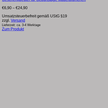
Preisspanne:
€
6,90
–
€
24,90
€6,90
Umsatzsteuerbefreit gemäß UStG §19
bis
zzgl.
Versand
€24,90
Lieferzeit: ca. 3-4 Werktage
Zum Produkt
Dieses
Produkt
weist
mehrere
Varianten
auf.
Die
Optionen
können
auf
der
Produktseite
gewählt
werden