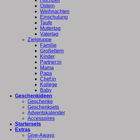
Hochzeit
Ostern
Weihnachten
Einschulung
Taufe
Muttertag
Vatertag
Zielgruppe
Familie
Großeltern
Kinder
Partner:in
Mama
Papa
Chef:in
Kollege
Baby
Geschenkideen
Geschenke
Geschenksets
Adventskalender
Accessoires
Startersets
Extras
Give-Aways