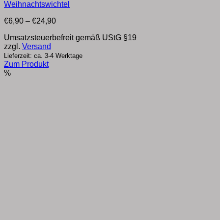
Weihnachtswichtel
Preisspanne:
€
6,90
–
€
24,90
€6,90
Umsatzsteuerbefreit gemäß UStG §19
bis
zzgl.
Versand
€24,90
Lieferzeit: ca. 3-4 Werktage
Zum Produkt
Dieses
%
Produkt
weist
mehrere
Varianten
auf.
Die
Optionen
können
auf
der
Produktseite
gewählt
werden