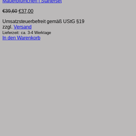
Mauerblümchen | Starterset
Ursprünglicher
Aktueller
€
39,60
€
37,00
Preis
Preis
Umsatzsteuerbefreit gemäß UStG §19
war:
ist:
zzgl.
Versand
€39,60
€37,00.
Lieferzeit: ca. 3-4 Werktage
In den Warenkorb