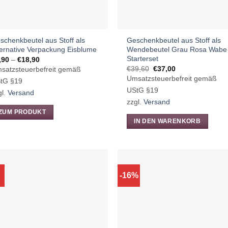
schenkbeutel aus Stoff als
Geschenkbeutel aus Stoff als
ternative Verpackung Eisblume
Wendebeutel Grau Rosa Wabe 
Starterset
Preisspanne:
,90
–
€
18,90
€6,90
Ursprünglicher
Aktueller
€
39,60
€
37,00
satzsteuerbefreit gemäß
bis
Preis
Preis
Umsatzsteuerbefreit gemäß
€18,90
tG §19
war:
ist:
€39,60
€37,00.
UStG §19
gl.
Versand
zzgl.
Versand
ZUM PRODUKT
IN DEN WARENKORB
eses
odukt
ist
hrere
rianten
-16%
.
e
tionen
nnen