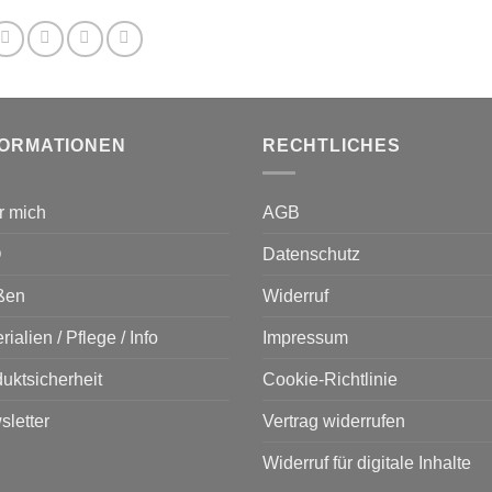
e
tionen
nnen
f
r
FORMATIONEN
RECHTLICHES
oduktseite
wählt
rden
r mich
AGB
Q
Datenschutz
ßen
Widerruf
rialien / Pflege / Info
Impressum
uktsicherheit
Cookie-Richtlinie
letter
Vertrag widerrufen
Widerruf für digitale Inhalte