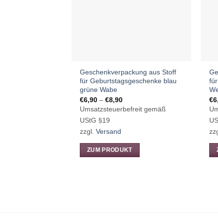
können
auf
der
Produktseite
gewählt
werden
Geschenkverpackung aus Stoff
Ge
für Geburtstagsgeschenke blau
fü
grüne Wabe
We
Preisspanne:
€
6,90
–
€
8,90
€
6
€6,90
Umsatzsteuerbefreit gemäß
Um
bis
€8,90
UStG §19
US
zzgl.
Versand
zz
ZUM PRODUKT
Dieses
Di
Produkt
Pr
weist
we
mehrere
me
Varianten
Va
auf.
auf