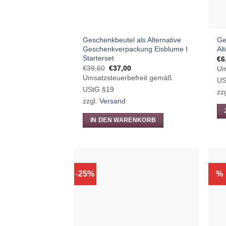
Geschenkbeutel als Alternative
Ge
Geschenkverpackung Eisblume I
Al
Starterset
€
6
Ursprünglicher
Aktueller
€
39,60
€
37,00
Um
Preis
Preis
Umsatzsteuerbefreit gemäß
US
war:
ist:
€39,60
€37,00.
UStG §19
zz
zzgl.
Versand
IN DEN WARENKORB
Di
Pr
we
me
Va
-25%
%
auf
Di
Op
kö