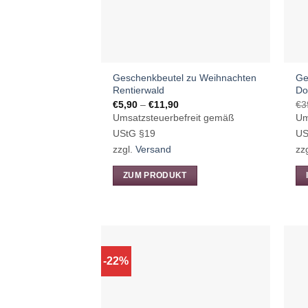
au
de
Pr
ge
we
Geschenkbeutel zu Weihnachten
Ge
Rentierwald
Do
Preisspanne:
€
5,90
–
€
11,90
€
3
€5,90
Umsatzsteuerbefreit gemäß
Um
bis
€11,90
UStG §19
US
zzgl.
Versand
zz
ZUM PRODUKT
Dieses
Produkt
weist
mehrere
Varianten
-22%
auf.
Die
Optionen