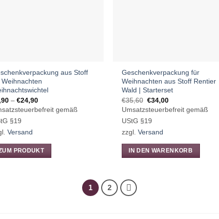
können
auf
der
Produktseite
gewählt
werden
schenkverpackung aus Stoff
Geschenkverpackung für
r Weihnachten
Weihnachten aus Stoff Rentier
ihnachtswichtel
Wald | Starterset
Preisspanne:
Ursprünglicher
Aktueller
,90
–
€
24,90
€
35,60
€
34,00
€6,90
Preis
Preis
satzsteuerbefreit gemäß
Umsatzsteuerbefreit gemäß
bis
war:
ist:
€24,90
€35,60
€34,00.
tG §19
UStG §19
gl.
Versand
zzgl.
Versand
ZUM PRODUKT
IN DEN WARENKORB
eses
odukt
ist
1
2
hrere
rianten
.