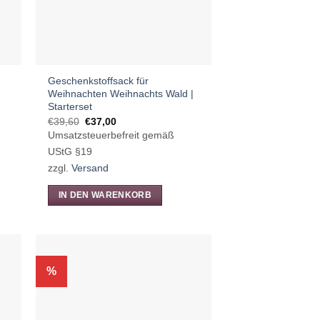
auf
der
Produktseite
gewählt
werden
Geschenkstoffsack für
Weihnachten Weihnachts Wald |
Starterset
Ursprünglicher
Aktueller
€
39,60
€
37,00
Preis
Preis
Umsatzsteuerbefreit gemäß
war:
ist:
€39,60
€37,00.
UStG §19
zzgl.
Versand
IN DEN WARENKORB
%