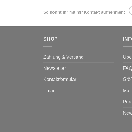
Die
Di
So könnt ihr mit mir Kontakt aufnehmen:
Optionen
Op
können
kö
auf
au
der
de
SHOP
IN
Produktseite
Pr
gewählt
ge
werden
we
Zahlung & Versand
Übe
Newsletter
FA
Kontaktformular
Grö
Email
Mate
Prod
News