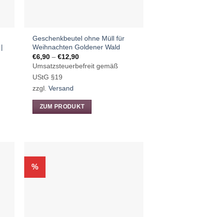
Geschenkbeutel ohne Müll für
|
Weihnachten Goldener Wald
Preisspanne:
€
6,90
–
€
12,90
€6,90
Umsatzsteuerbefreit gemäß
bis
€12,90
UStG §19
zzgl.
Versand
ZUM PRODUKT
Dieses
Produkt
weist
mehrere
Varianten
%
auf.
Die
Optionen
können