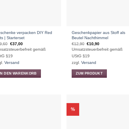
f
r
oduktseite
wählt
rden
schenke verpacken DIY Red
Geschenkpapier aus Stoff als
ts | Starterset
Beutel Nachthimmel
Ursprünglicher
Aktueller
Ursprünglicher
Aktueller
9,60
€
37,00
€
12,90
€
10,90
Preis
Preis
Preis
Preis
satzsteuerbefreit gemäß
Umsatzsteuerbefreit gemäß
war:
ist:
war:
ist:
€39,60
€37,00.
€12,90
€10,90.
tG §19
UStG §19
gl.
Versand
zzgl.
Versand
IN DEN WARENKORB
ZUM PRODUKT
Dieses
Produkt
weist
mehrere
Varianten
%
auf.
Die
Optionen