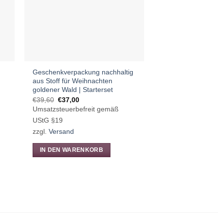
Geschenkverpackung nachhaltig
aus Stoff für Weihnachten
goldener Wald | Starterset
Ursprünglicher
Aktueller
€
39,60
€
37,00
Preis
Preis
Umsatzsteuerbefreit gemäß
war:
ist:
€39,60
€37,00.
UStG §19
zzgl.
Versand
IN DEN WARENKORB