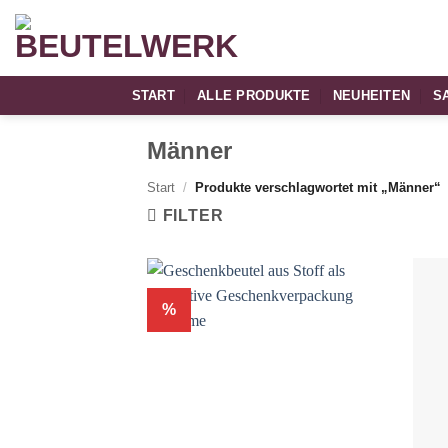
Zum
Inhalt
springen
START
ALLE PRODUKTE
NEUHEITEN
S
Männer
Start
/
Produkte verschlagwortet mit „Männer“
FILTER
%