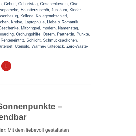
n
,
Geburt
,
Geburtstag
,
Geschenkesets
,
Give-
sapotheke
,
Haustierzubehör
,
Jubliäum
,
Kinder
,
ssenbezug
,
Kollege
,
Kollegenabschied
,
kchen
,
Kreise
,
Laptophülle
,
Liebe & Romantik
,
-Geschenke
,
Mitbringsel
,
modern
,
Namenstag
,
oarding
,
Ordnungshilfe
,
Ostern
,
Partner:in
,
Punkte
,
,
Renteneintritt
,
Schlicht
,
Schmucksäckchen
,
arterset
,
Utensilo
,
Wärme-/Kältepack
,
Zero-Waste-
Sonnenpunkte –
wendbar
er
: Mit dem liebevoll gestalteten