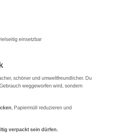
elseitig einsetzbar
k
cher, schöner und umweltfreundlicher. Du
m Gebrauch weggeworfen wird, sondern
acken
, Papiermüll reduzieren und
ig verpackt sein dürfen.