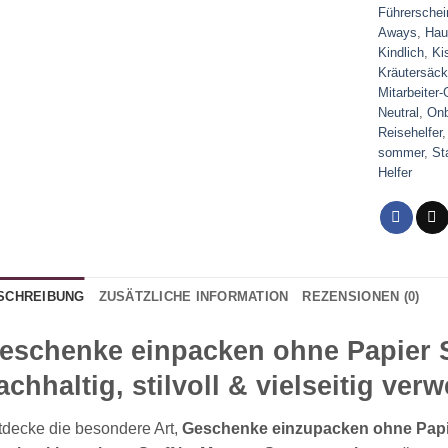
Führerschei
Aways
,
Hau
Kindlich
,
Ki
Kräutersäc
Mitarbeiter
Neutral
,
Onb
Reisehelfer
sommer
,
St
Helfer
SCHREIBUNG
ZUSÄTZLICHE INFORMATION
REZENSIONEN (0)
eschenke einpacken ohne Papier 
achhaltig, stilvoll & vielseitig ver
tdecke die besondere Art,
Geschenke einzupacken ohne Papi