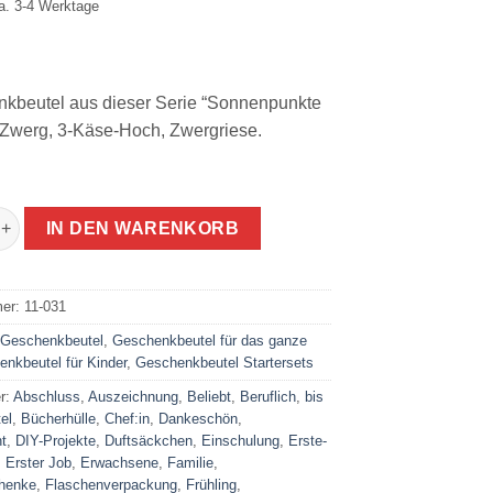
ca. 3-4 Werktage
kbeutel aus dieser Serie “Sonnenpunkte
i, Zwerg, 3-Käse-Hoch, Zwergriese.
 einpacken ohne Papier Sonnenpunkte | Starterset Menge
IN DEN WARENKORB
mer:
11-031
:
Geschenkbeutel
,
Geschenkbeutel für das ganze
nkbeutel für Kinder
,
Geschenkbeutel Startersets
r:
Abschluss
,
Auszeichnung
,
Beliebt
,
Beruflich
,
bis
el
,
Bücherhülle
,
Chef:in
,
Dankeschön
,
t
,
DIY-Projekte
,
Duftsäckchen
,
Einschulung
,
Erste-
,
Erster Job
,
Erwachsene
,
Familie
,
henke
,
Flaschenverpackung
,
Frühling
,