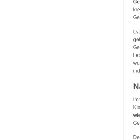
Ge
kre
Ge
Da
ge
Ge
lie
wu
ind
N
Im
Kla
wi
Ges
Der