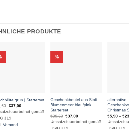
HNLICHE PRODUKTE
%
%
Geschenkbeutel aus Stoff
alternative
schblüte grün | Starterset
Blumenmeer blau/pink |
Geschenkv
Ursprünglicher
Aktueller
,60
€
37,00
Preis
Preis
Starterset
Christmas S
atzsteuerbefreit gemäß
war:
ist:
Ursprünglicher
Aktueller
€
39,60
€
37,00
€
5,90
–
€
23
€39,60
€37,00.
tG §19
Preis
Preis
Umsatzsteuerbefreit gemäß
Umsatzsteu
war:
ist:
l.
Versand
€39,60
€37,00.
UStG §19
UStG §19