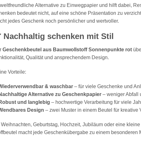
eltfreundliche Alternative zu Einwegpapier und hilft dabei, R
enken bedeutet nicht, auf eine schöne Präsentation zu verzich
ht jedes Geschenk noch persönlicher und wertvoller.
 Nachhaltig schenken mit Stil
r
Geschenkbeutel aus Baumwollstoff Sonnenpunkte rot
übe
ktionalität, Qualität und ansprechendem Design.
ne Vorteile:
Wiederverwendbar & waschbar
– für viele Geschenke und An
Nachhaltige Alternative zu Geschenkpapier
– weniger Abfall
Robust und langlebig
– hochwertige Verarbeitung für viele Ja
Wendbares Design
– zwei Muster in einem Beutel für kreativ
 Weihnachten, Geburtstag, Hochzeit, Jubiläum oder eine klein
offbeutel macht jede Geschenkübergabe zu einem besonderen 