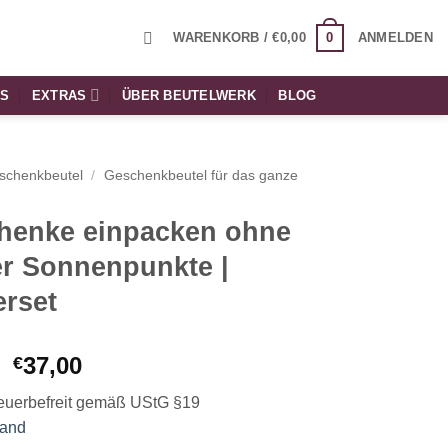
0
WARENKORB /
€
0,00
ANMELDEN
TS
EXTRAS
ÜBER BEUTELWERK
BLOG
schenkbeutel
/
Geschenkbeutel für das ganze
henke einpacken ohne
er Sonnenpunkte |
erset
Ursprünglicher
Aktueller
37,00
€
Preis
Preis
euerbefreit gemäß UStG §19
war:
ist:
sand
€39,60
€37,00.