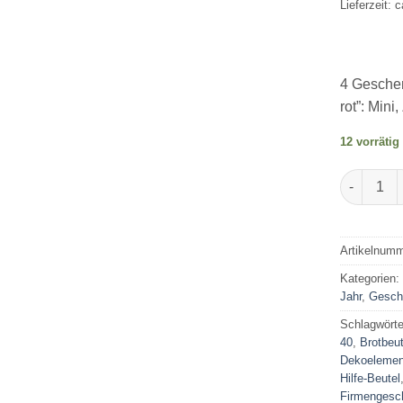
Lieferzeit: 
4 Geschen
rot”: Min
12 vorrätig
Geschenke
Artikelnum
Kategorien
Jahr
,
Gesche
Schlagwörte
40
,
Brotbeut
Dekoelemen
Hilfe-Beutel
Firmengesc