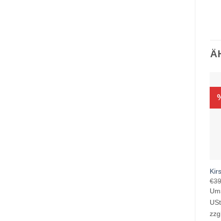
Ä
Kir
€
39
Ums
US
zzg