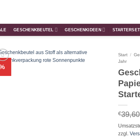
ALE
GESCHENKBEUTEL
GESCHENKIDEEN
STARTERSE
Start
/
Ge
Jahr
%
Gesc
Papi
Start
39,60
€
Umsatzst
zzgl.
Ver