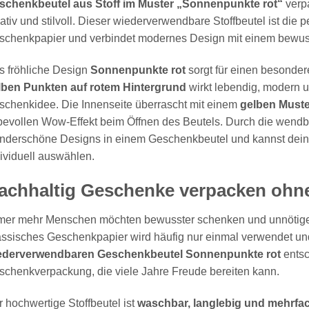
schenkbeutel aus Stoff im Muster „Sonnenpunkte rot“
verpa
ativ und stilvoll. Dieser wiederverwendbare Stoffbeutel ist die
schenkpapier und verbindet modernes Design mit einem bewu
s fröhliche Design
Sonnenpunkte rot
sorgt für einen besonder
lben Punkten auf rotem Hintergrund
wirkt lebendig, modern un
schenkidee. Die Innenseite überrascht mit einem
gelben Muster
bevollen Wow-Effekt beim Öffnen des Beutels. Durch die wendba
nderschöne Designs in einem Geschenkbeutel und kannst dei
ividuell auswählen.
achhaltig Geschenke verpacken ohne
mer mehr Menschen möchten bewusster schenken und unnötige
ssisches Geschenkpapier wird häufig nur einmal verwendet un
ederverwendbaren Geschenkbeutel Sonnenpunkte rot
entsc
chenkverpackung, die viele Jahre Freude bereiten kann.
 hochwertige Stoffbeutel ist
waschbar, langlebig und mehrfa