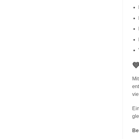

Mi
ent
vie
Ein
gle
Be