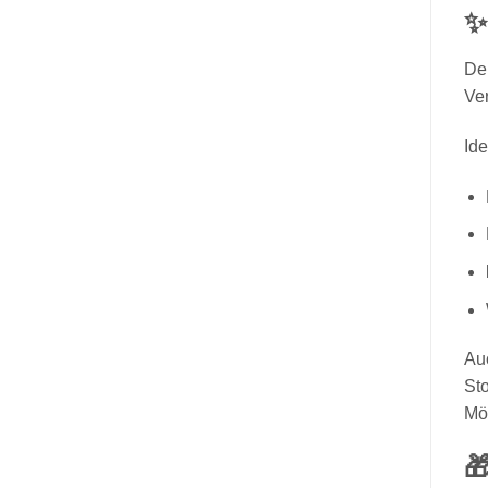
✨
De
Ver
Id
Au
Sto
Mög
