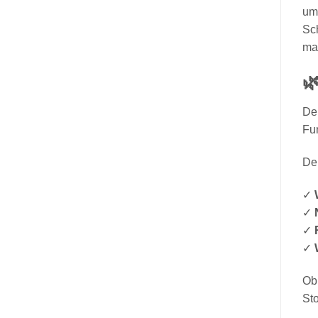
umw
Sch
mac

De
Fun
Dei
✓
✓
✓
✓
Ob
St