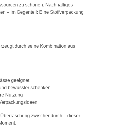
essourcen zu schonen. Nachhaltiges
ten – im Gegenteil: Eine Stoffverpackung
rzeugt durch seine Kombination aus
lässe geeignet
 und bewusster schenken
hre Nutzung
e Verpackungsideen
e Überraschung zwischendurch – dieser
Moment.