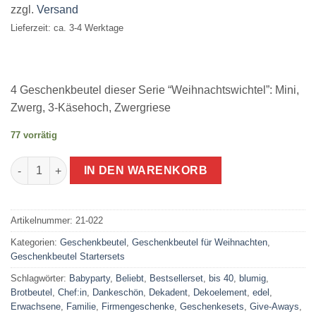
zzgl.
Versand
€39,60
€37,00.
Lieferzeit: ca. 3-4 Werktage
4 Geschenkbeutel dieser Serie “Weihnachtswichtel”: Mini,
Zwerg, 3-Käsehoch, Zwergriese
77 vorrätig
Weihnachtsverpackung mit wenig Müll Weihnachtswichtel | Sta
IN DEN WARENKORB
Artikelnummer:
21-022
Kategorien:
Geschenkbeutel
,
Geschenkbeutel für Weihnachten
,
Geschenkbeutel Startersets
Schlagwörter:
Babyparty
,
Beliebt
,
Bestsellerset
,
bis 40
,
blumig
,
Brotbeutel
,
Chef:in
,
Dankeschön
,
Dekadent
,
Dekoelement
,
edel
,
Erwachsene
,
Familie
,
Firmengeschenke
,
Geschenkesets
,
Give-Aways
,