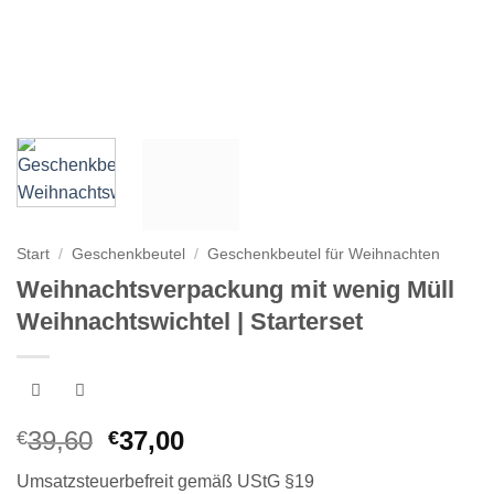
Start
/
Geschenkbeutel
/
Geschenkbeutel für Weihnachten
Weihnachtsverpackung mit wenig Müll
Weihnachtswichtel | Starterset
Ursprünglicher
Aktueller
39,60
37,00
€
€
Preis
Preis
Umsatzsteuerbefreit gemäß UStG §19
war:
ist: