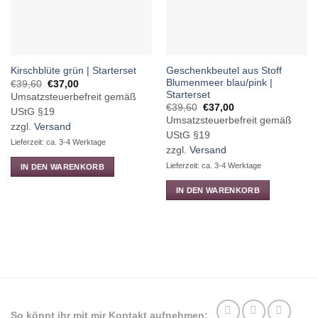
Geschenkbeutel aus Stoff
Kirschblüte grün | Starterset
Blumenmeer blau/pink |
Ursprünglicher
Aktueller
€
39,60
€
37,00
Preis
Preis
Starterset
Umsatzsteuerbefreit gemäß
war:
ist:
Ursprünglicher
Aktueller
€
39,60
€
37,00
€39,60
€37,00.
UStG §19
Preis
Preis
Umsatzsteuerbefreit gemäß
war:
ist:
zzgl.
Versand
€39,60
€37,00.
UStG §19
Lieferzeit: ca. 3-4 Werktage
zzgl.
Versand
Lieferzeit: ca. 3-4 Werktage
IN DEN WARENKORB
IN DEN WARENKORB
So könnt ihr mit mir Kontakt aufnehmen: