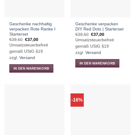
auf
der
Produktseite
Geschenke nachhaltig
Geschenke verpacken
gewählt
verpacken Rote Ranke I
DIY Red Dots | Starterset
werden
Starterset
Ursprünglicher
Aktueller
€
39,60
€
37,00
Preis
Preis
Ursprünglicher
Aktueller
€
39,60
€
37,00
Umsatzsteuerbefreit
war:
ist:
Preis
Preis
Umsatzsteuerbefreit
€39,60
€37,00.
gemäß UStG §19
war:
ist:
€39,60
€37,00.
gemäß UStG §19
zzgl.
Versand
zzgl.
Versand
IN DEN WARENKORB
IN DEN WARENKORB
-16%