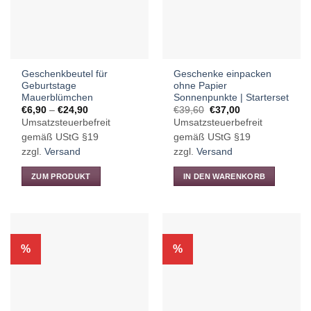
Optionen
Optionen
können
können
auf
auf
der
der
Produktseite
Produktseite
Geschenkbeutel für
Geschenke einpacken
gewählt
gewählt
Geburtstage
ohne Papier
werden
werden
Mauerblümchen
Sonnenpunkte | Starterset
Preisspanne:
Ursprünglicher
Aktueller
€
6,90
–
€
24,90
€
39,60
€
37,00
€6,90
Preis
Preis
Umsatzsteuerbefreit
Umsatzsteuerbefreit
bis
war:
ist:
€24,90
€39,60
€37,00.
gemäß UStG §19
gemäß UStG §19
zzgl.
Versand
zzgl.
Versand
ZUM PRODUKT
IN DEN WARENKORB
Dieses
Produkt
weist
mehrere
%
%
Varianten
auf.
Die
Optionen
können