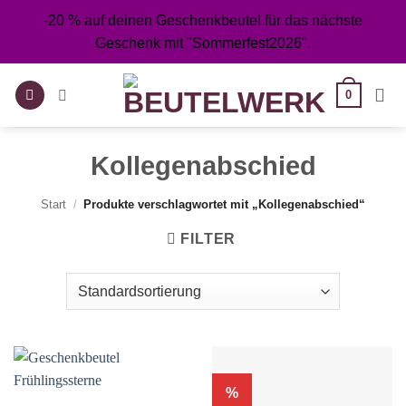
Zum
-20 % auf deinen Geschenkbeutel für das nächste
Inhalt
Geschenk mit "Sommerfest2026".
springen
0
Kollegenabschied
Start
/
Produkte verschlagwortet mit „Kollegenabschied“
FILTER
%