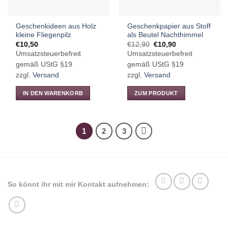
Geschenkideen aus Holz
Geschenkpapier aus Stoff
kleine Fliegenpilz
als Beutel Nachthimmel
Ursprünglicher
Aktueller
€
10,50
€
12,90
€
10,90
Preis
Preis
Umsatzsteuerbefreit
Umsatzsteuerbefreit
war:
ist:
€12,90
€10,90.
gemäß UStG §19
gemäß UStG §19
zzgl.
Versand
zzgl.
Versand
IN DEN WARENKORB
ZUM PRODUKT
Dieses
Produkt
weist
1
2
3
mehrere
Varianten
auf.
Die
Optionen
So könnt ihr mit mir Kontakt aufnehmen:
können
auf
der
Produktseite