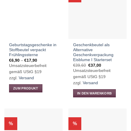
Geburtstagsgeschenke in
Geschenkbeutel als
Stoffbeutel verpackt
Alternative
Frühlingssterne
Geschenkverpackung
Eisblume I Starterset
Preisspanne:
€
6,90
–
€
17,90
€6,90
Ursprünglicher
Aktueller
€
39,60
€
37,00
Umsatzsteuerbefreit
bis
Preis
Preis
Umsatzsteuerbefreit
€17,90
gemäß UStG §19
war:
ist:
€39,60
€37,00.
gemäß UStG §19
zzgl.
Versand
zzgl.
Versand
ZUM PRODUKT
IN DEN WARENKORB
Dieses
Produkt
weist
mehrere
Varianten
%
%
auf.