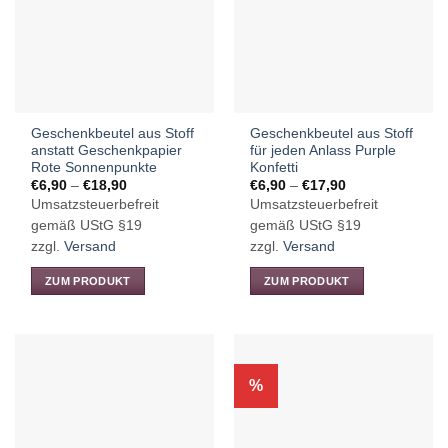
Geschenkbeutel aus Stoff
Geschenkbeutel aus Stoff
anstatt Geschenkpapier
für jeden Anlass Purple
Rote Sonnenpunkte
Konfetti
Preisspanne:
Preisspanne:
€
6,90
–
€
18,90
€
6,90
–
€
17,90
€6,90
€6,90
Umsatzsteuerbefreit
Umsatzsteuerbefreit
bis
bis
€18,90
€17,90
gemäß UStG §19
gemäß UStG §19
zzgl.
Versand
zzgl.
Versand
ZUM PRODUKT
ZUM PRODUKT
Dieses
Dieses
Produkt
Produkt
weist
weist
mehrere
mehrere
%
Varianten
Varianten
auf.
auf.
Die
Die