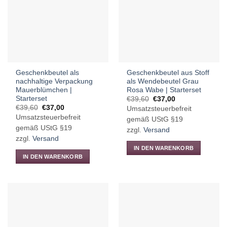
Die
Optionen
können
auf
der
Produktseite
gewählt
Geschenkbeutel als
Geschenkbeutel aus Stoff
werden
nachhaltige Verpackung
als Wendebeutel Grau
Mauerblümchen |
Rosa Wabe | Starterset
Starterset
Ursprünglicher
Aktueller
€
39,60
€
37,00
Preis
Preis
Ursprünglicher
Aktueller
€
39,60
€
37,00
Umsatzsteuerbefreit
war:
ist:
Preis
Preis
Umsatzsteuerbefreit
€39,60
€37,00.
gemäß UStG §19
war:
ist:
€39,60
€37,00.
gemäß UStG §19
zzgl.
Versand
zzgl.
Versand
IN DEN WARENKORB
IN DEN WARENKORB