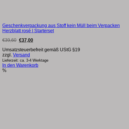
Geschenkverpackung aus Stoff kein Müll beim Verpacken
Herzblatt rosé | Starterset
Ursprünglicher
Aktueller
€
39,60
€
37,00
Preis
Preis
war:
ist:
Umsatzsteuerbefreit gemäß UStG §19
€39,60
€37,00.
zzgl.
Versand
Lieferzeit: ca. 3-4 Werktage
In den Warenkorb
%