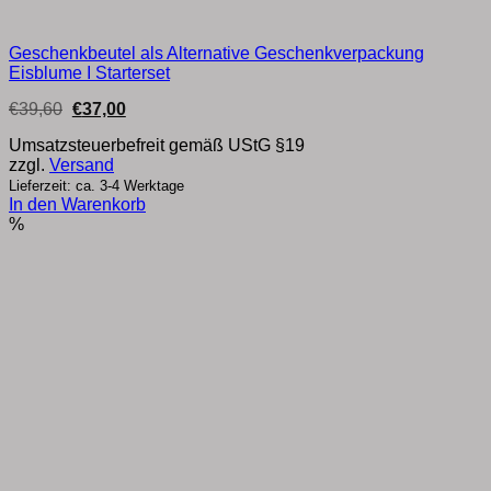
Geschenkbeutel als Alternative Geschenkverpackung
Eisblume I Starterset
Ursprünglicher
Aktueller
€
39,60
€
37,00
Preis
Preis
war:
ist:
Umsatzsteuerbefreit gemäß UStG §19
€39,60
€37,00.
zzgl.
Versand
Lieferzeit: ca. 3-4 Werktage
In den Warenkorb
%