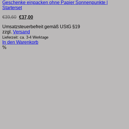
Geschenke einpacken ohne Papier Sonnenpunkte |
Starterset
Ursprünglicher
Aktueller
€
39,60
€
37,00
Preis
Preis
war:
ist:
Umsatzsteuerbefreit gemäß UStG §19
€39,60
€37,00.
zzgl.
Versand
Lieferzeit: ca. 3-4 Werktage
In den Warenkorb
%