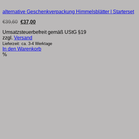
alternative Geschenkverpackung Himmelsblätter | Starterset
Ursprünglicher
Aktueller
€
39,60
€
37,00
Preis
Preis
war:
ist:
Umsatzsteuerbefreit gemäß UStG §19
€39,60
€37,00.
zzgl.
Versand
Lieferzeit: ca. 3-4 Werktage
In den Warenkorb
%