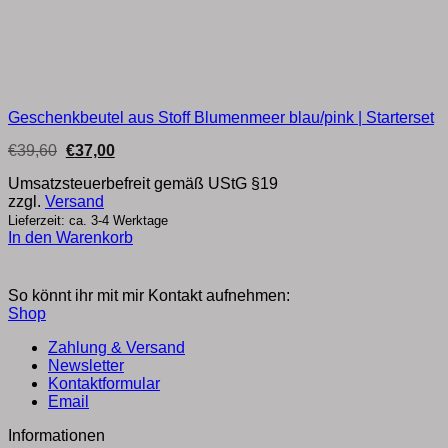
Geschenkbeutel aus Stoff Blumenmeer blau/pink | Starterset
Ursprünglicher
Aktueller
€
39,60
€
37,00
Preis
Preis
war:
ist:
Umsatzsteuerbefreit gemäß UStG §19
€39,60
€37,00.
zzgl.
Versand
Lieferzeit: ca. 3-4 Werktage
In den Warenkorb
So könnt ihr mit mir Kontakt aufnehmen:
Shop
Zahlung & Versand
Newsletter
Kontaktformular
Email
Informationen