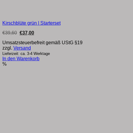
Kirschblüte grün | Starterset
Ursprünglicher
Aktueller
€
39,60
€
37,00
Preis
Preis
war:
ist:
Umsatzsteuerbefreit gemäß UStG §19
€39,60
€37,00.
zzgl.
Versand
Lieferzeit: ca. 3-4 Werktage
In den Warenkorb
%