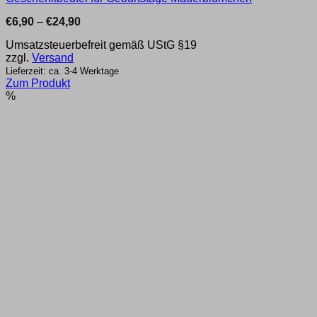
Preisspanne:
€
6,90
–
€
24,90
€6,90
bis
Umsatzsteuerbefreit gemäß UStG §19
€24,90
zzgl.
Versand
Lieferzeit: ca. 3-4 Werktage
Zum Produkt
Dieses
%
Produkt
weist
mehrere
Varianten
auf.
Die
Optionen
können
auf
der
Produktseite
gewählt
werden