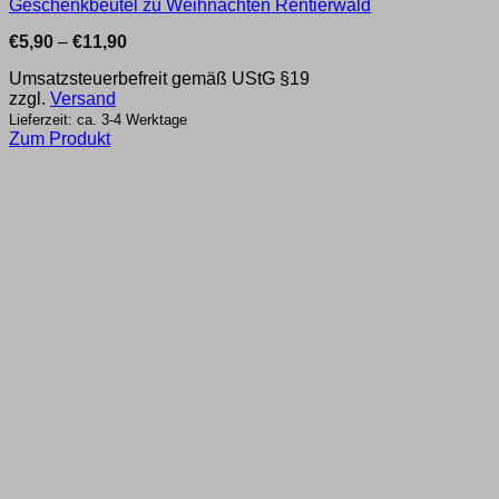
Geschenkbeutel zu Weihnachten Rentierwald
Preisspanne:
€
5,90
–
€
11,90
€5,90
bis
Umsatzsteuerbefreit gemäß UStG §19
€11,90
zzgl.
Versand
Lieferzeit: ca. 3-4 Werktage
Zum Produkt
Dieses
Produkt
weist
mehrere
Varianten
auf.
Die
Optionen
können
auf
der
Produktseite
gewählt
werden