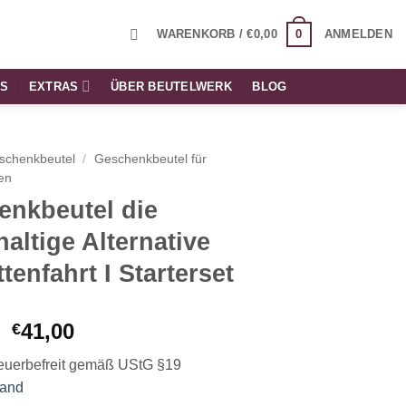
0
WARENKORB /
€
0,00
ANMELDEN
TS
EXTRAS
ÜBER BEUTELWERK
BLOG
schenkbeutel
/
Geschenkbeutel für
en
enkbeutel die
altige Alternative
ttenfahrt I Starterset
Ursprünglicher
Aktueller
41,00
€
Preis
Preis
euerbefreit gemäß UStG §19
war:
ist:
sand
€43,60
€41,00.