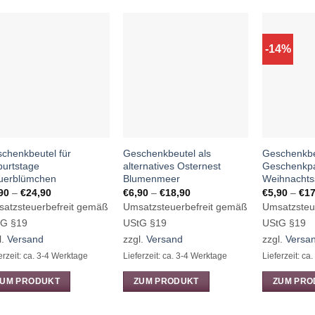
-14%
chenkbeutel für
Geschenkbeutel als
Geschenkbeu
urtstage
alternatives Osternest
Geschenkpa
uerblümchen
Blumenmeer
Weihnachts
Preisspanne:
Preisspanne:
90
–
€
24,90
€
6,90
–
€
18,90
€
5,90
–
€
17
€6,90
€6,90
atzsteuerbefreit gemäß
Umsatzsteuerbefreit gemäß
Umsatzsteu
bis
bis
€24,90
€18,90
tG §19
UStG §19
UStG §19
l.
Versand
zzgl.
Versand
zzgl.
Versa
erzeit: ca. 3-4 Werktage
Lieferzeit: ca. 3-4 Werktage
Lieferzeit: ca
ZUM PRODUKT
ZUM PRODUKT
ZUM PRO
ses
Dieses
Dieses