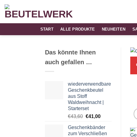
Zum
Inhalt
springen
START
ALLE PRODUKTE
NEUHEITEN
S
Das könnte Ihnen
auch gefallen …
wiederverwendbare
Geschenkbeutel
aus Stoff
Waldweihnacht |
Starterset
Ursprünglicher
Aktueller
€
43,60
€
41,00
Preis
Preis
Geschenkbänder
war:
ist:
zum Verschließen
€43,60
€41,00.