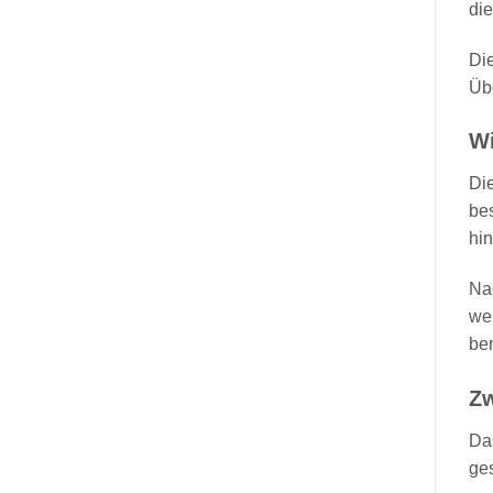
die
Die
Üb
Wi
Di
be
hin
Na
wer
ber
Zw
Da
ges