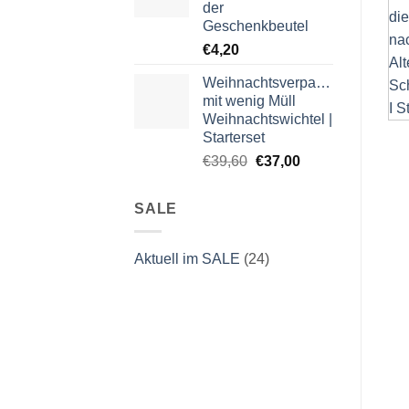
der
Geschenkbeutel
€
4,20
Weihnachtsverpackung
mit wenig Müll
Weihnachtswichtel |
Starterset
Ursprünglicher
Aktueller
€
39,60
€
37,00
Preis
Preis
war:
ist:
SALE
€39,60
€37,00.
Aktuell im SALE
(24)