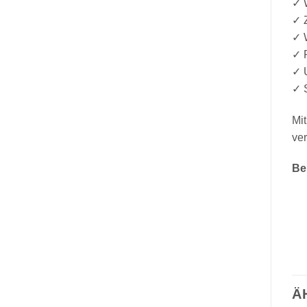
✓ W
✓ 
✓ W
✓ 
✓ 
✓ 
Mi
ver
Be
Ä