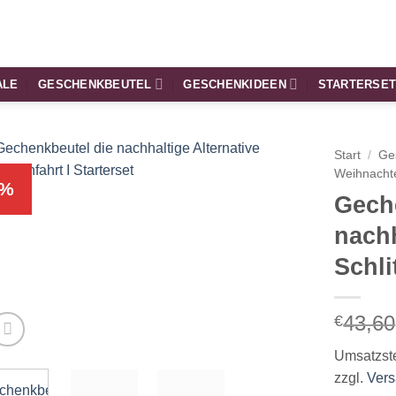
ALE
GESCHENKBEUTEL
GESCHENKIDEEN
STARTERSE
Start
/
Ge
Weihnacht
%
Gech
nachh
Schli
43,60
€
Umsatzst
zzgl.
Ver