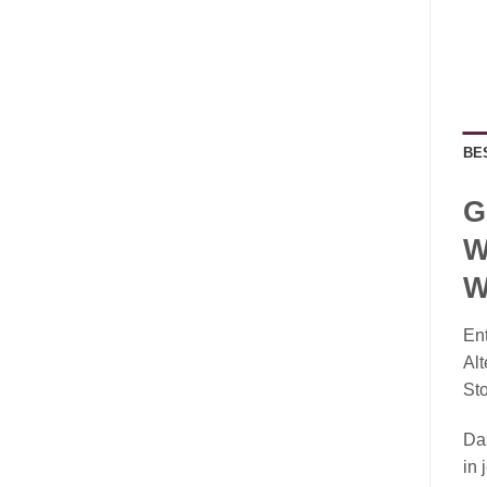
BE
G
W
W
Ent
Alt
St
Da
in 