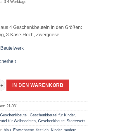
ca. 3-4 Werktage
t aus 4 Geschenkbeuteln in den Größen:
rg, 3-Käse-Hoch, Zwergriese
 Beutelwerk
cherheit
tel die nachhaltige Alternative Schlittenfahrt I Starterset Menge
IN DEN WARENKORB
mer:
21-031
:
Geschenkbeutel
,
Geschenkbeutel für Kinder
,
utel für Weihnachten
,
Geschenkbeutel Startersets
er:
blau
,
Erwachsene
,
festlich
,
Kinder
,
modern
,