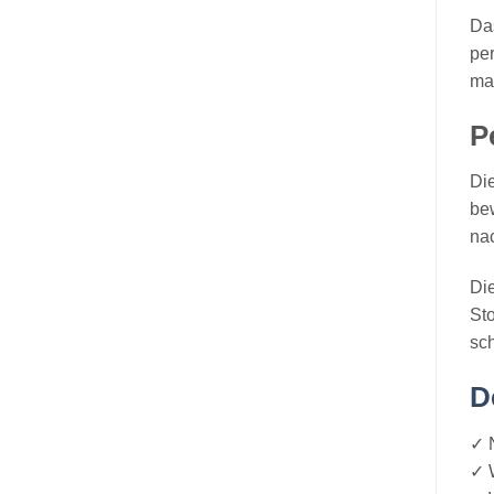
Das
per
ma
P
Di
bew
na
Di
Sto
sch
D
✓ 
✓ 