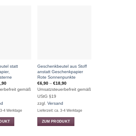
-29%
tel statt
Geschenkbeutel aus Stoff
wiedervendbare
pier,
anstatt Geschenkpapier
Geschenkverpacku
sterne
Rote Sonnenpunkte
golden Circle
Preisspanne:
Preisspanne:
Preis
,90
€
6,90
–
€
18,90
€
4,90
–
€
8,90
€5,90
€6,90
€4,90
erbefreit gemäß
Umsatzsteuerbefreit gemäß
Umsatzsteuerbefre
bis
bis
bis
€17,90
€18,90
€8,90
UStG §19
UStG §19
nd
zzgl.
Versand
zzgl.
Versand
. 3-4 Werktage
Lieferzeit: ca. 3-4 Werktage
Lieferzeit: ca. 3-4 Werk
DUKT
ZUM PRODUKT
ZUM PRODUKT
Dieses
Dieses