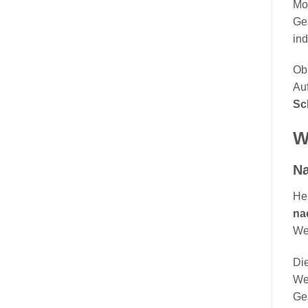
Mot
Ges
ind
Ob 
Au
Sch
W
Na
He
na
Wei
Di
We
Ges