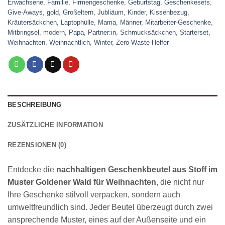
Erwachsene
,
Familie
,
Firmengeschenke
,
Geburtstag
,
Geschenkesets
,
Give-Aways
,
gold
,
Großeltern
,
Jubliäum
,
Kinder
,
Kissenbezug
,
Kräutersäckchen
,
Laptophülle
,
Mama
,
Männer
,
Mitarbeiter-Geschenke
,
Mitbringsel
,
modern
,
Papa
,
Partner:in
,
Schmucksäckchen
,
Starterset
,
Weihnachten
,
Weihnachtlich
,
Winter
,
Zero-Waste-Helfer
BESCHREIBUNG
ZUSÄTZLICHE INFORMATION
REZENSIONEN (0)
Entdecke die
nachhaltigen Geschenkbeutel aus Stoff im
Muster Goldener Wald für Weihnachten
, die nicht nur
Ihre Geschenke stilvoll verpacken, sondern auch
umweltfreundlich sind. Jeder Beutel überzeugt durch zwei
ansprechende Muster, eines auf der Außenseite und ein