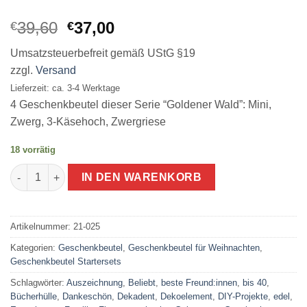
Ursprünglicher
Aktueller
39,60
37,00
€
€
Preis
Preis
Umsatzsteuerbefreit gemäß UStG §19
war:
ist:
zzgl.
Versand
€39,60
€37,00.
Lieferzeit: ca. 3-4 Werktage
4 Geschenkbeutel dieser Serie “Goldener Wald”: Mini,
Zwerg, 3-Käsehoch, Zwergriese
18 vorrätig
Geschenkverpackung nachhaltig aus Stoff für Weihnachten gol
IN DEN WARENKORB
Artikelnummer:
21-025
Kategorien:
Geschenkbeutel
,
Geschenkbeutel für Weihnachten
,
Geschenkbeutel Startersets
Schlagwörter:
Auszeichnung
,
Beliebt
,
beste Freund:innen
,
bis 40
,
Bücherhülle
,
Dankeschön
,
Dekadent
,
Dekoelement
,
DIY-Projekte
,
edel
,