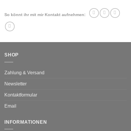
Die
Optionen
Optionen
können
können
So könnt ihr mit mir Kontakt aufnehmen:
auf
auf
der
der
Produktseite
Produktseite
gewählt
gewählt
werden
werden
SHOP
Zahlung & Versand
Newsletter
Kontaktformular
Email
INFORMATIONEN