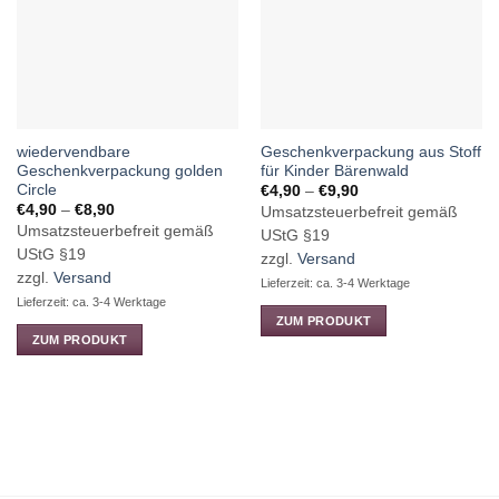
wiedervendbare
Geschenkverpackung aus Stoff
Geschenkverpackung golden
für Kinder Bärenwald
Circle
Preisspanne:
€
4,90
–
€
9,90
€4,90
Preisspanne:
€
4,90
–
€
8,90
Umsatzsteuerbefreit gemäß
bis
€4,90
Umsatzsteuerbefreit gemäß
€9,90
UStG §19
bis
€8,90
UStG §19
zzgl.
Versand
zzgl.
Versand
Lieferzeit: ca. 3-4 Werktage
Lieferzeit: ca. 3-4 Werktage
ZUM PRODUKT
ZUM PRODUKT
Dieses
Dieses
Produkt
Produkt
weist
weist
mehrere
mehrere
Varianten
Varianten
auf.
auf.
Die