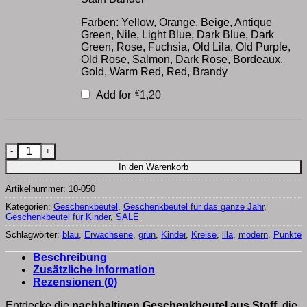
Farben: Yellow, Orange, Beige, Antique
Green, Nile, Light Blue, Dark Blue, Dark
Green, Rose, Fuchsia, Old Lila, Old Purple,
Old Rose, Salmon, Dark Rose, Bordeaux,
Gold, Warm Red, Red, Brandy
€
Add for
1,20
Geschenke nachhaltig verpacken Menge
In den Warenkorb
Artikelnummer:
10-050
Kategorien:
Geschenkbeutel
,
Geschenkbeutel für das ganze Jahr
,
Geschenkbeutel für Kinder
,
SALE
Schlagwörter:
blau
,
Erwachsene
,
grün
,
Kinder
,
Kreise
,
lila
,
modern
,
Punkte
Beschreibung
Zusätzliche Information
Rezensionen (0)
Entdecke die
nachhaltigen Geschenkbeutel aus Stoff
, die