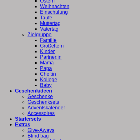
Ostern
Weihnachten
Einschulung
Taufe
Muttertag
Vatertag
Zielgruppe
Familie
Großeltern
Kinder
Partner:in
Mama
Papa
Chef:in
Kollege
Baby
Geschenkideen
Geschenke
Geschenksets
Adventskalender
Accessoires
Startersets
Extras
Give-Aways
Blind bag