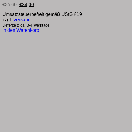
Ursprünglicher
Aktueller
€
35,60
€
34,00
Preis
Preis
war:
ist:
Umsatzsteuerbefreit gemäß UStG §19
€35,60
€34,00.
zzgl.
Versand
Lieferzeit: ca. 3-4 Werktage
In den Warenkorb