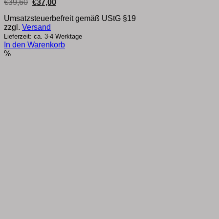
Ursprünglicher
Aktueller
€
39,60
€
37,00
Preis
Preis
war:
ist:
Umsatzsteuerbefreit gemäß UStG §19
€39,60
€37,00.
zzgl.
Versand
Lieferzeit: ca. 3-4 Werktage
In den Warenkorb
%