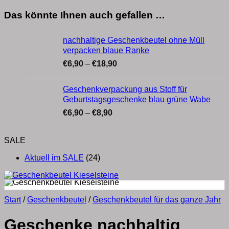
Das könnte Ihnen auch gefallen …
nachhaltige Geschenkbeutel ohne Müll
verpacken blaue Ranke
Preisspanne:
€
6,90
–
€
18,90
€6,90
bis
Geschenkverpackung aus Stoff für
€18,90
Geburtstagsgeschenke blau grüne Wabe
Preisspanne:
€
6,90
–
€
8,90
€6,90
bis
SALE
€8,90
Aktuell im SALE
(24)
Start
/
Geschenkbeutel
/
Geschenkbeutel für das ganze Jahr
Geschenke nachhaltig