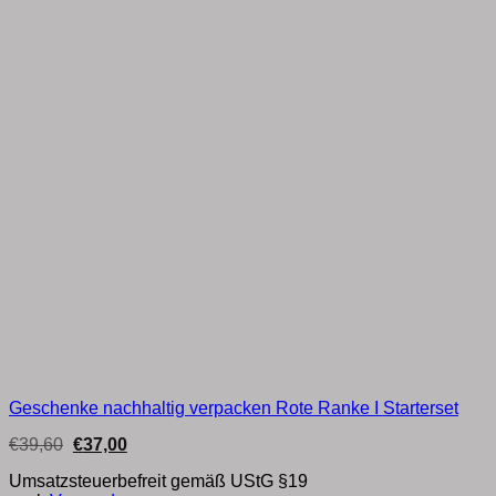
Geschenke nachhaltig verpacken Rote Ranke I Starterset
Ursprünglicher
Aktueller
€
39,60
€
37,00
Preis
Preis
war:
ist:
Umsatzsteuerbefreit gemäß UStG §19