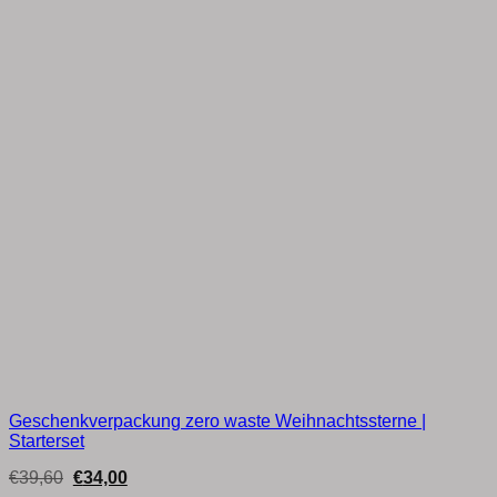
Geschenkverpackung zero waste Weihnachtssterne |
Starterset
Ursprünglicher
Aktueller
€
39,60
€
34,00
Preis
Preis