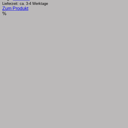
Lieferzeit: ca. 3-4 Werktage
Zum Produkt
Dieses
%
Produkt
weist
mehrere
Varianten
auf.
Die
Optionen
können
auf
der
Produktseite
gewählt
werden