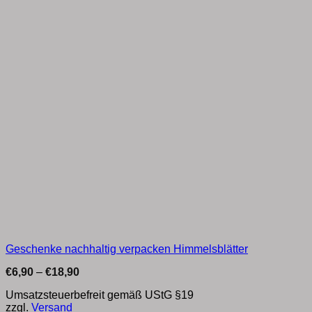
Geschenke nachhaltig verpacken Himmelsblätter
Preisspanne:
€
6,90
–
€
18,90
€6,90
bis
Umsatzsteuerbefreit gemäß UStG §19
€18,90
zzgl.
Versand