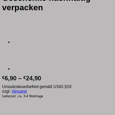
verpacken
Preisspanne:
6,90
–
24,90
€
€
€6,90
Umsatzsteuerbefreit gemäß UStG §19
bis
zzgl.
Versand
€24,90
Lieferzeit: ca. 3-4 Werktage