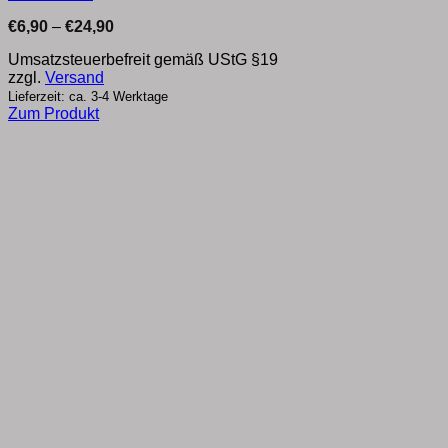
Preisspanne:
€
6,90
–
€
24,90
€6,90
bis
Umsatzsteuerbefreit gemäß UStG §19
€24,90
zzgl.
Versand
Lieferzeit: ca. 3-4 Werktage
Zum Produkt
Dieses
Produkt
weist
mehrere
Varianten
auf.
Die
Optionen
können
auf
der
Produktseite
gewählt
werden