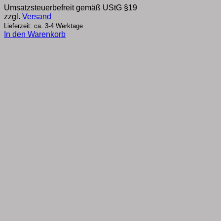
war:
ist:
Umsatzsteuerbefreit gemäß UStG §19
€39,60
€34,00.
zzgl.
Versand
Lieferzeit: ca. 3-4 Werktage
In den Warenkorb