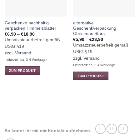
Geschenke nachhaltig
alternative
verpacken Himmelsblätter
Geschenkverpackung
Christmas Stars
Preisspanne:
€
6,90
–
€
18,90
€6,90
Preisspanne:
€
5,90
–
€
23,90
Umsatzsteuerbefreit gemäß
bis
€5,90
Umsatzsteuerbefreit gemäß
€18,90
UStG §19
bis
€23,90
UStG §19
zzgl.
Versand
zzgl.
Versand
Lieferzeit: ca. 3-4 Werktage
Lieferzeit: ca. 3-4 Werktage
ZUM PRODUKT
ZUM PRODUKT
Dieses
Dieses
Produkt
Produkt
weist
weist
mehrere
mehrere
Varianten
Varianten
auf.
auf.
Die
Die
Optionen
Optionen
können
So könnt ihr mit mir Kontakt aufnehmen:
können
auf