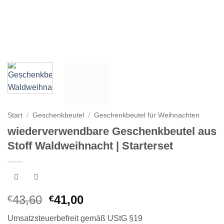
Start
/
Geschenkbeutel
/
Geschenkbeutel für Weihnachten
wiederverwendbare Geschenkbeutel aus
Stoff Waldweihnacht | Starterset
Ursprünglicher
Aktueller
43,60
41,00
€
€
Preis
Preis
Umsatzsteuerbefreit gemäß UStG §19
war:
ist: