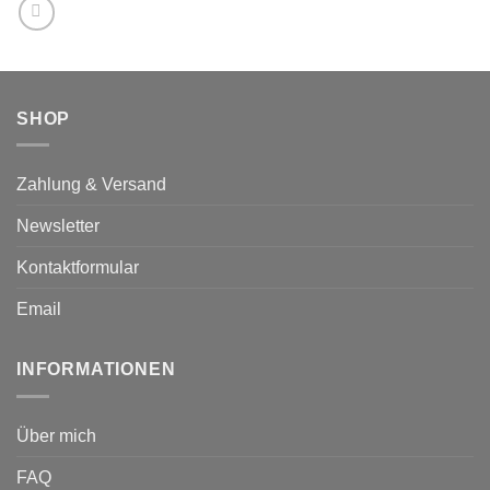
auf
der
der
Produktseite
Produktseite
gewählt
gewählt
werden
werden
SHOP
Zahlung & Versand
Newsletter
Kontaktformular
Email
INFORMATIONEN
Über mich
FAQ