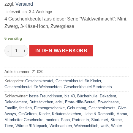
zzgl.
Versand
€43,60
€41,00.
Lieferzeit: ca. 3-4 Werktage
4 Geschenkbeutel aus dieser Serie “Waldweihnacht”: Mini,
Zwerg, 3-Käse-Hoch, Zwergriese
6 vorrätig
wiederverwendbare Geschenkbeutel aus Stoff Waldweihnacht | 
IN DEN WARENKORB
Artikelnummer:
21-030
Kategorien:
Geschenkbeutel
,
Geschenkbeutel für Kinder
,
Geschenkbeutel für Weihnachten
,
Geschenkbeutel Startersets
Schlagwörter:
beste Freund:innen
,
bis 40
,
Bücherhülle
,
Dekadent
,
Dekoelement
,
Duftsäckchen
,
edel
,
Erste-Hilfe-Beutel
,
Erwachsene
,
Familie
,
festlich
,
Firmengeschenke
,
Geburtstag
,
Geschenkesets
,
Give-
Aways
,
Großeltern
,
Kinder
,
Kräutersäckchen
,
Liebe & Romantik
,
Mama
,
Mitarbeiter-Geschenke
,
modern
,
Papa
,
Partner:in
,
Starterset
,
Sterne
,
Tiere
,
Wärme-/Kältepack
,
Weihnachten
,
Weihnachtlich
,
weiß
,
Winter