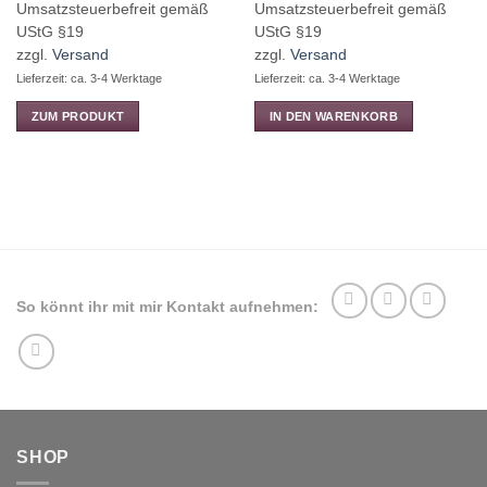
€5,90
Preis
Preis
Umsatzsteuerbefreit gemäß
Umsatzsteuerbefreit gemäß
bis
war:
ist:
€17,90
€39,60
€37,00.
UStG §19
UStG §19
zzgl.
Versand
zzgl.
Versand
Lieferzeit: ca. 3-4 Werktage
Lieferzeit: ca. 3-4 Werktage
ZUM PRODUKT
IN DEN WARENKORB
Dieses
Produkt
weist
mehrere
Varianten
auf.
Die
Optionen
So könnt ihr mit mir Kontakt aufnehmen:
können
auf
der
Produktseite
gewählt
werden
SHOP