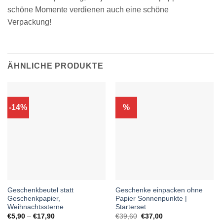
schöne Momente verdienen auch eine schöne
Verpackung!
ÄHNLICHE PRODUKTE
-14%
%
Geschenkbeutel statt
Geschenke einpacken ohne
Geschenkpapier,
Papier Sonnenpunkte |
Weihnachtssterne
Starterset
Preisspanne:
Ursprünglicher
Aktueller
€
5,90
–
€
17,90
€
39,60
€
37,00