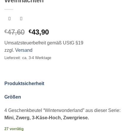
Weihnachten
Ursprünglicher
Aktueller
47,60
43,90
€
€
Preis
Preis
Umsatzsteuerbefreit gemäß UStG §19
war:
ist:
zzgl.
Versand
€47,60
€43,90.
Lieferzeit: ca. 3-4 Werktage
Produktsicherheit
Größen
4 Geschenkbeutel “Winterwonderland” aus dieser Serie:
Mini, Zwerg, 3-Käse-Hoch, Zwergriese.
27 vorrätig