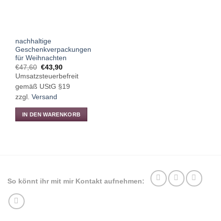
nachhaltige
Geschenkverpackungen
für Weihnachten
Ursprünglicher
Aktueller
€
47,60
€
43,90
Preis
Preis
Umsatzsteuerbefreit
war:
ist:
€47,60
€43,90.
gemäß UStG §19
zzgl.
Versand
IN DEN WARENKORB
So könnt ihr mit mir Kontakt aufnehmen: