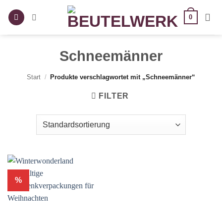
Zum
0
Inhalt
springen
Schneemänner
Start
/
Produkte verschlagwortet mit „Schneemänner“
FILTER
%