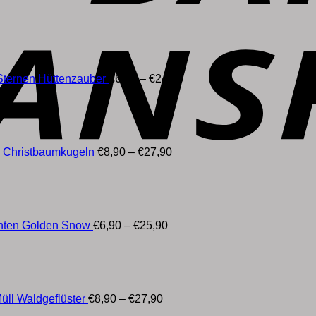
Preisspanne:
€6,90
bis
€24,90
Sternen Hüttenzauber
€
6,90
–
€
24,90
Preisspanne:
€8,90
bis
€27,90
g Christbaumkugeln
€
8,90
–
€
27,90
Preisspanne:
€6,90
bis
€25,90
chten Golden Snow
€
6,90
–
€
25,90
Preisspanne:
€8,90
bis
€27,90
ll Waldgeflüster
€
8,90
–
€
27,90