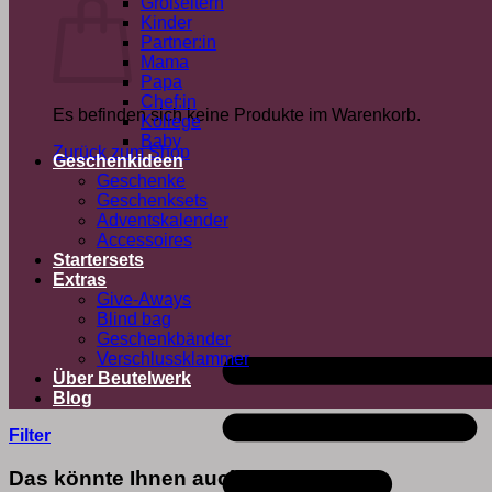
Großeltern
Kinder
Partner:in
Mama
Papa
Chef:in
Es befinden sich keine Produkte im Warenkorb.
Kollege
Baby
Zurück zum Shop
Geschenkideen
Geschenke
Geschenksets
Adventskalender
Accessoires
Startersets
Extras
Give-Aways
Blind bag
Geschenkbänder
Verschlussklammer
Über Beutelwerk
Blog
Filter
Das könnte Ihnen auch gefallen …