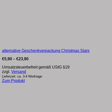
alternative Geschenkverpackung Christmas Stars
Preisspanne:
€
5,90
–
€
23,90
€5,90
bis
Umsatzsteuerbefreit gemäß UStG §19
€23,90
zzgl.
Versand
Lieferzeit: ca. 3-4 Werktage
Zum Produkt
Dieses
Produkt
weist
mehrere
Varianten
auf.
Die