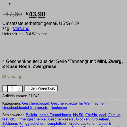
Ursprünglicher
Aktueller
47,60
43,90
€
€
Preis
Preis
Umsatzsteuerbefreit gemäß UStG §19
war:
ist:
zzgl.
Versand
€47,60
€43,90.
Lieferzeit: ca. 3-4 Werktage
4 Geschenkbeutel aus der Serie “Tannengrün”:
Mini, Zwerg,
3-Käse-Hoch, Zwergriese.
52 vorrätig
nachhaltige Geschenkbeutel aus Stoff für Weihnachten Tannen
In den Warenkorb
Artikelnummer:
21-042
Kategorien:
Geschenkbeutel
,
Geschenkbeutel für Weihnachten
,
Geschenkbeutel Startersets
,
Neuheiten
Schlagwörter:
Beliebt
,
beste Freund:innen
,
bis 50
,
Chef:in
,
edel
,
Familie
,
festlich
,
Firmengeschenke
,
Geschenkesets
,
Glocken
,
Großeltern
,
Jubliäum
,
Klingglöckchen
,
Komplettset
,
Kräutersäckchen
,
Liebe &