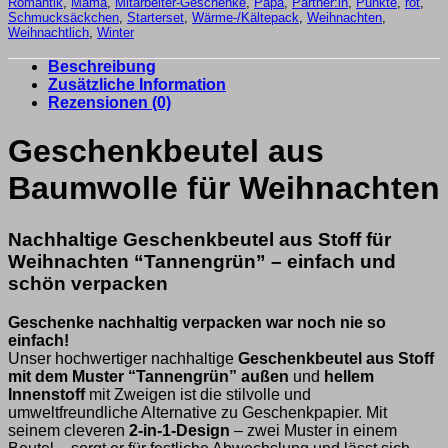
Romantik
,
Mama
,
Mitarbeiter-Geschenke
,
Papa
,
Partner:in
,
Punkte
,
rot
,
Schmucksäckchen
,
Starterset
,
Wärme-/Kältepack
,
Weihnachten
,
Weihnachtlich
,
Winter
Beschreibung
Zusätzliche Information
Rezensionen (0)
Geschenkbeutel aus
Baumwolle für Weihnachten
Nachhaltige Geschenkbeutel aus Stoff für
Weihnachten “Tannengrün” – einfach und
schön verpacken
Geschenke nachhaltig verpacken war noch nie so
einfach!
Unser hochwertiger nachhaltige
Geschenkbeutel aus Stoff
mit dem Muster “Tannengrün” außen
und
hellem
Innenstoff
mit Zweigen ist die stilvolle und
umweltfreundliche Alternative zu Geschenkpapier. Mit
seinem cleveren
2-in-1-Design
– zwei Muster in einem