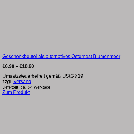
Geschenkbeutel als alternatives Osternest Blumenmeer
Preisspanne:
€
6,90
–
€
18,90
€6,90
bis
Umsatzsteuerbefreit gemäß UStG §19
€18,90
zzgl.
Versand
Lieferzeit: ca. 3-4 Werktage
Zum Produkt
Dieses
Produkt
weist
mehrere
Varianten
auf.
Die