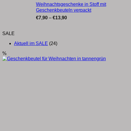
war:
ist:
Weihnachtsgeschenke in Stoff mit
€47,60
€43,90.
Geschenkbeuteln verpackt
Preisspanne:
€
7,90
–
€
13,90
€7,90
bis
SALE
€13,90
Aktuell im SALE
(24)
%