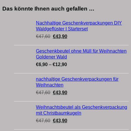
Das könnte Ihnen auch gefallen …
Nachhaltige Geschenkverpackungen DIY
Waldgeflüster I Starterset
Ursprünglicher
Aktueller
€
47,60
€
43,90
Preis
Preis
war:
ist:
Geschenkbeutel ohne Müll für Weihnachten
€47,60
€43,90.
Goldener Wald
Preisspanne:
€
6,90
–
€
12,90
€6,90
bis
nachhaltige Geschenkverpackungen für
€12,90
Weihnachten
Ursprünglicher
Aktueller
€
47,60
€
43,90
Preis
Preis
war:
ist:
Weihnachtsbeutel als Geschenkverpackung
€47,60
€43,90.
mit Christbaumkugeln
Ursprünglicher
Aktueller
€
47,60
€
43,90
Preis
Preis