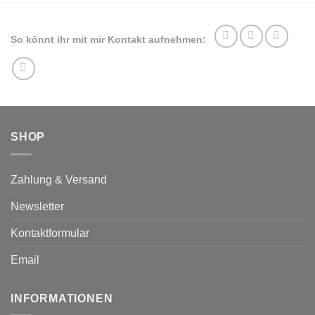
auf.
Die
Optionen
So könnt ihr mit mir Kontakt aufnehmen:
können
auf
der
Produktseite
gewählt
werden
SHOP
Zahlung & Versand
Newsletter
Kontaktformular
Email
INFORMATIONEN