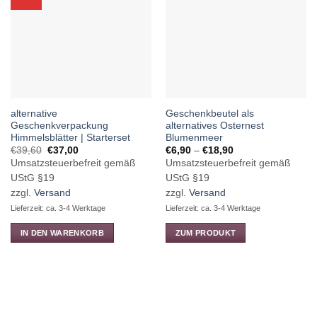
alternative
Geschenkbeutel als
Geschenkverpackung
alternatives Osternest
Himmelsblätter | Starterset
Blumenmeer
Ursprünglicher
Aktueller
Preisspanne:
€
39,60
€
37,00
€
6,90
–
€
18,90
Preis
Preis
€6,90
Umsatzsteuerbefreit gemäß
Umsatzsteuerbefreit gemäß
war:
ist:
bis
€39,60
€37,00.
€18,90
UStG §19
UStG §19
zzgl.
Versand
zzgl.
Versand
Lieferzeit: ca. 3-4 Werktage
Lieferzeit: ca. 3-4 Werktage
IN DEN WARENKORB
ZUM PRODUKT
Dieses
Produkt
weist
mehrere
Varianten