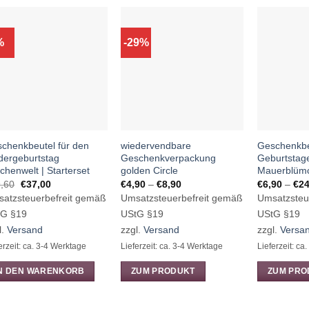
%
-29%
chenkbeutel für den
wiedervendbare
Geschenkbe
dergeburtstag
Geschenkverpackung
Geburtstag
chenwelt | Starterset
golden Circle
Mauerblüm
Ursprünglicher
Aktueller
Preisspanne:
,60
€
37,00
€
4,90
–
€
8,90
€
6,90
–
€
24
Preis
Preis
€4,90
atzsteuerbefreit gemäß
Umsatzsteuerbefreit gemäß
Umsatzsteu
war:
ist:
bis
€39,60
€37,00.
€8,90
tG §19
UStG §19
UStG §19
l.
Versand
zzgl.
Versand
zzgl.
Versa
erzeit: ca. 3-4 Werktage
Lieferzeit: ca. 3-4 Werktage
Lieferzeit: ca
IN DEN WARENKORB
ZUM PRODUKT
ZUM PRO
Dieses
Dieses
Produkt
Produkt