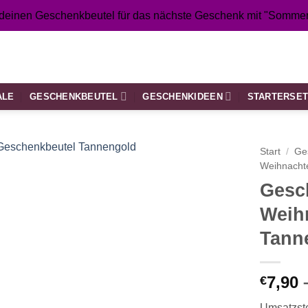
 deinen Geschenkbeutel für das nächste Geschenk mit "Sommer
ALE
GESCHENKBEUTEL
GESCHENKIDEEN
STARTERSE
Start
/
Ge
Weihnacht
Gesc
Weih
Tann
7,90
€
Umsatzst