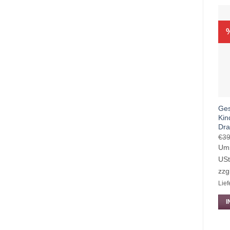
Ges
Kin
Dra
€
39
Ums
US
zzg
Lief