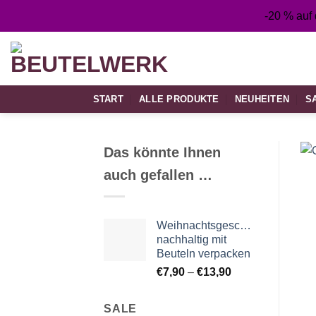
Zum
-20 % auf
Inhalt
springen
START
ALLE PRODUKTE
NEUHEITEN
S
Das könnte Ihnen
auch gefallen …
Weihnachtsgeschenke
nachhaltig mit
Beuteln verpacken
Preisspanne:
€
7,90
–
€
13,90
€7,90
bis
SALE
€13,90