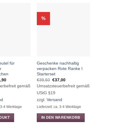
%
%
utel für
Geschenke nachhaltig
Geschenke einpack
e
verpacken Rote Ranke I
Papier Sonnenpunkt
chen
Starterset
Starterset
Preisspanne:
Ursprünglicher
Aktueller
Ursprünglic
Aktue
,90
€
39,60
€
37,00
€
39,60
€
37,00
€6,90
Preis
Preis
Preis
Prei
erbefreit gemäß
Umsatzsteuerbefreit gemäß
Umsatzsteuerbefre
bis
war:
ist:
war:
ist:
€24,90
€39,60
€37,00.
€39,60
€37,
UStG §19
UStG §19
nd
zzgl.
Versand
zzgl.
Versand
. 3-4 Werktage
Lieferzeit: ca. 3-4 Werktage
Lieferzeit: ca. 3-4 Werk
DUKT
IN DEN WARENKORB
IN DEN WARENK