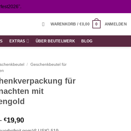
fest2026".
0
WARENKORB /
€
0,00
ANMELDEN
TS
EXTRAS
ÜBER BEUTELWERK
BLOG
schenkbeutel
/
Geschenkbeutel für
en
henkverpackung für
nachten mit
engold
Preisspanne:
–
19,90
€
€7,90
euerbefreit gemäß UStG §19