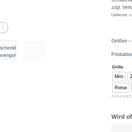
zzgl.
Ver
Lieferzeit: 
Größen –
Produktsi
Größe
Mini
Riese
ZURÜCKSET
Wird o