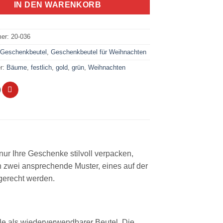
IN DEN WARENKORB
mer:
20-036
:
Geschenkbeutel
,
Geschenkbeutel für Weihnachten
er:
Bäume
,
festlich
,
gold
,
grün
,
Weihnachten
t nur Ihre Geschenke stilvoll verpacken,
h zwei ansprechende Muster, eines auf der
gerecht werden.
le als wiederverwendbarer Beutel. Die