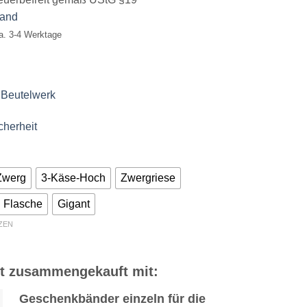
bis
sand
€19,90
ca. 3-4 Werktage
 Beutelwerk
cherheit
Zwerg
3-Käse-Hoch
Zwergriese
Flasche
Gigant
ZEN
ft zusammengekauft mit:
Geschenkbänder einzeln für die