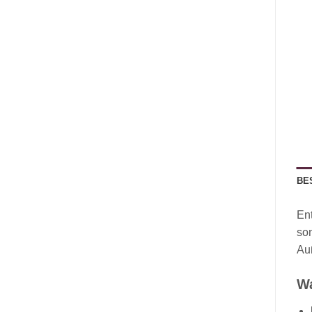
BE
En
son
Auß
Wa