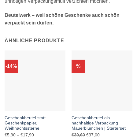
unnötigen Verpackungsmüll verzichten möchten.
Beutelwerk – weil schöne Geschenke auch schön
verpackt sein dürfen.
ÄHNLICHE PRODUKTE
-14%
%
Geschenkbeutel statt
Geschenkbeutel als
Geschenkpapier,
nachhaltige Verpackung
Weihnachtssterne
Mauerblümchen | Starterset
Preisspanne:
Ursprünglicher
Aktueller
€
5,90
–
€
17,90
€
39,60
€
37,00