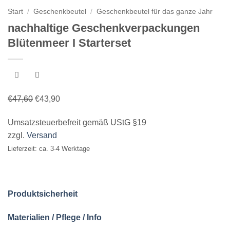
Start
/
Geschenkbeutel
/
Geschenkbeutel für das ganze Jahr
nachhaltige Geschenkverpackungen
Blütenmeer I Starterset
Ursprünglicher
Aktueller
€
47,60
€
43,90
Preis
Preis
Umsatzsteuerbefreit gemäß UStG §19
war:
ist:
zzgl.
Versand
€47,60
€43,90.
Lieferzeit: ca. 3-4 Werktage
Produktsicherheit
Materialien / Pflege / Info