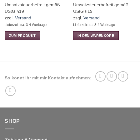
€5,90
Preis
Preis
Umsatzsteuerbefreit gemäß
Umsatzsteuerbefreit gemäß
bis
war:
ist:
UStG §19
UStG §19
€17,90
€39,60
€37,00.
zzgl.
Versand
zzgl.
Versand
Lieferzeit: ca. 3-4 Werktage
Lieferzeit: ca. 3-4 Werktage
ZUM PRODUKT
IN DEN WARENKORB
Dieses
Produkt
weist
mehrere
Varianten
auf.
So könnt ihr mit mir Kontakt aufnehmen:
Die
Optionen
können
auf
der
Produktseite
SHOP
gewählt
werden