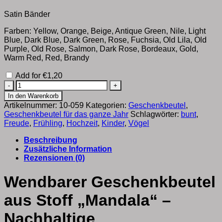
Satin Bänder
Farben: Yellow, Orange, Beige, Antique Green, Nile, Light
Blue, Dark Blue, Dark Green, Rose, Fuchsia, Old Lila, Old
Purple, Old Rose, Salmon, Dark Rose, Bordeaux, Gold,
Warm Red, Red, Brandy
Add for
€
1,20
Beidseitig
nutzbare
In den Warenkorb
Geschenkbeutel
Artikelnummer:
10-059
Kategorien:
Geschenkbeutel
,
für
Geschenkbeutel für das ganze Jahr
Schlagwörter:
bunt
,
kreative
Freude
,
Frühling
,
Hochzeit
,
Kinder
,
Vögel
Geschenkideen
Mandala
Beschreibung
Menge
Zusätzliche Information
Rezensionen (0)
Wendbarer Geschenkbeutel
aus Stoff „Mandala“ –
Nachhaltige