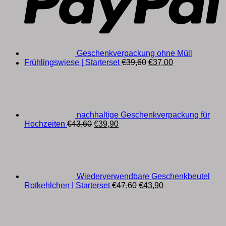
Geschenkverpackung ohne Müll
Ursprünglicher
Aktueller
Frühlingswiese | Starterset
€
39,60
€
37,00
Preis
Preis
war:
ist:
€39,60
€37,00.
nachhaltige Geschenkverpackung für
Ursprünglicher
Aktueller
Hochzeiten
€
43,60
€
39,90
Preis
Preis
war:
ist:
€43,60
€39,90.
Wiederverwendbare Geschenkbeutel
Ursprünglicher
Aktueller
Rotkehlchen I Starterset
€
47,60
€
43,90
Preis
Preis
war:
ist:
€47,60
€43,90.