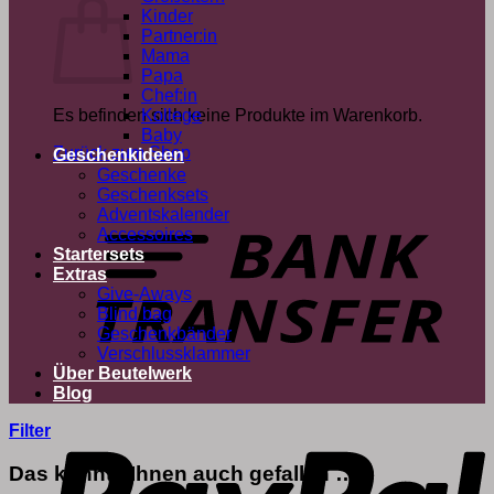
Kinder
Partner:in
Mama
Papa
Chef:in
Es befinden sich keine Produkte im Warenkorb.
Kollege
Baby
Zurück zum Shop
Geschenkideen
Geschenke
Geschenksets
T
Adventskalender
Accessoires
Startersets
Extras
Give-Aways
Blind bag
Geschenkbänder
Verschlussklammer
Über Beutelwerk
Blog
P
Filter
Das könnte Ihnen auch gefallen …