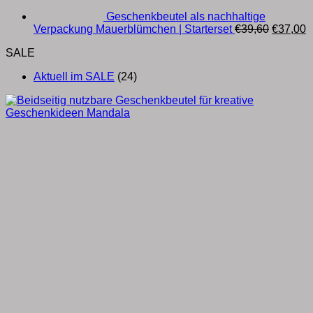
Geschenkbeutel als nachhaltige
Ursprüng
A
Verpackung Mauerblümchen | Starterset
€
39,60
€
37,00
Preis
P
SALE
war:
is
€39,60
€
Aktuell im SALE
(24)