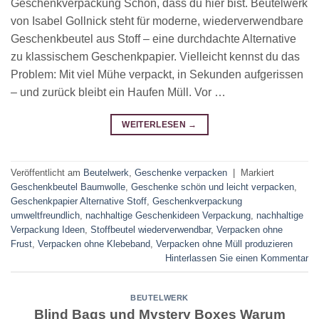
Geschenkverpackung Schön, dass du hier bist. Beutelwerk
von Isabel Gollnick steht für moderne, wiederverwendbare
Geschenkbeutel aus Stoff – eine durchdachte Alternative
zu klassischem Geschenkpapier. Vielleicht kennst du das
Problem: Mit viel Mühe verpackt, in Sekunden aufgerissen
– und zurück bleibt ein Haufen Müll. Vor …
WEITERLESEN
→
Veröffentlicht am
Beutelwerk
,
Geschenke verpacken
|
Markiert
Geschenkbeutel Baumwolle
,
Geschenke schön und leicht verpacken
,
Geschenkpapier Alternative Stoff
,
Geschenkverpackung
umweltfreundlich
,
nachhaltige Geschenkideen Verpackung
,
nachhaltige
Verpackung Ideen
,
Stoffbeutel wiederverwendbar
,
Verpacken ohne
Frust
,
Verpacken ohne Klebeband
,
Verpacken ohne Müll produzieren
Hinterlassen Sie einen Kommentar
BEUTELWERK
Blind Bags und Mystery Boxes Warum