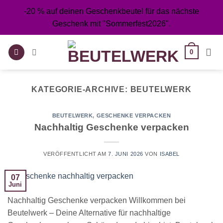
Zum
-20 % auf deinen Geschenkbeutel für das nächste
Inhalt
Geschenk mit "Sommerfest2026".
springen
0
KATEGORIE-ARCHIVE:
BEUTELWERK
BEUTELWERK
,
GESCHENKE VERPACKEN
Nachhaltig Geschenke verpacken
VERÖFFENTLICHT AM
7. JUNI 2026
VON
ISABEL
07
Juni
Nachhaltig Geschenke verpacken Willkommen bei
Beutelwerk – Deine Alternative für nachhaltige