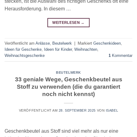
stecken, ist die Auswahl des richtigen Geschenks oft eine
Herausforderung. In diesem …
WEITERLESEN
→
Veröffentlicht am
Anlässe
,
Beutelwerk
|
Markiert
Geschenkideen
,
Ideen für Geschenke
,
Ideen für Kinder
,
Weihnachten
,
Weihnachtsgeschenke
1
Kommentar
BEUTELWERK
33 geniale Wege, Geschenkbeutel aus
Stoff zu verwenden (die du garantiert
noch nicht kennst)
VERÖFFENTLICHT AM
28. SEPTEMBER 2025
VON
ISABEL
Geschenkbeutel aus Stoff sind viel mehr als nur eine