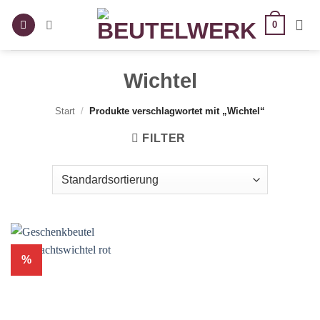
Zum
0
Inhalt
springen
Wichtel
Start
/
Produkte verschlagwortet mit „Wichtel“
FILTER
%