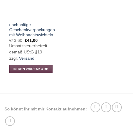
nachhaltige
Geschenkverpackungen
mit Weihnachtswichteln
Ursprünglicher
Aktueller
€
43,60
€
41,00
Preis
Preis
Umsatzsteuerbefreit
war:
ist:
€43,60
€41,00.
gemäß UStG §19
zzgl.
Versand
IN DEN WARENKORB
So könnt ihr mit mir Kontakt aufnehmen: