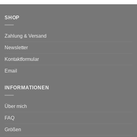
der
Produktseite
SHOP
gewählt
werden
Zahlung & Versand
Newsletter
Kontaktformular
Email
INFORMATIONEN
Über mich
FAQ
Größen