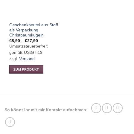
Geschenkbeutel aus Stoff
als Verpackung
Christbaumkugeln
Preisspanne:
€
8,90
–
€
27,90
€8,90
Umsatzsteuerbefreit
bis
€27,90
gemäß UStG §19
zzgl.
Versand
ZUM PRODUKT
Dieses
Produkt
weist
mehrere
Varianten
auf.
So könnt ihr mit mir Kontakt aufnehmen:
Die
Optionen
können
auf