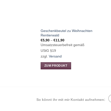
Geschenkbeutel zu Weihnachten
Rentierwald
Preisspanne:
€
5,90
–
€
11,90
€5,90
Umsatzsteuerbefreit gemäß
bis
€11,90
UStG §19
zzgl.
Versand
ZUM PRODUKT
Dieses
Produkt
weist
mehrere
Varianten
So könnt ihr mit mir Kontakt aufnehmen:
auf.
Die