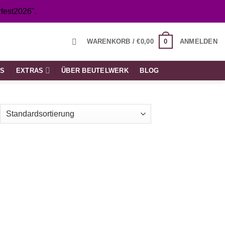
fest2026".
0
WARENKORB /
€
0,00
ANMELDEN
TS
EXTRAS
ÜBER BEUTELWERK
BLOG