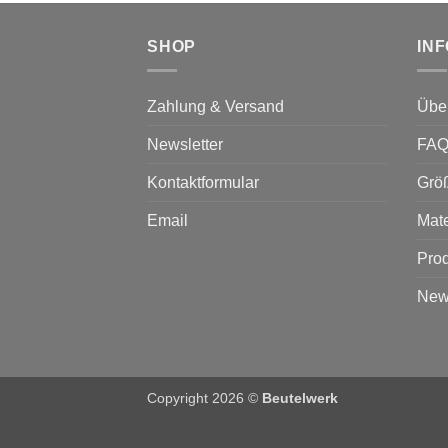
Optionen
können
SHOP
IN
auf
der
Produktseite
Zahlung & Versand
Übe
gewählt
werden
Newsletter
FA
Kontaktformular
Grö
Email
Mate
Prod
News
Copyright 2026 ©
Beutelwerk