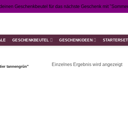
 deinen Geschenkbeutel für das nächste Geschenk mit "Sommer
ALE
GESCHENKBEUTEL
GESCHENKIDEEN
STARTERSE
Einzelnes Ergebnis wird angezeigt
tier tannengrün“