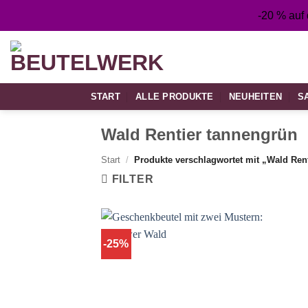
Zum
-20 % auf
Inhalt
springen
START
ALLE PRODUKTE
NEUHEITEN
S
Wald Rentier tannengrün
Start
/
Produkte verschlagwortet mit „Wald Ren
FILTER
-25%