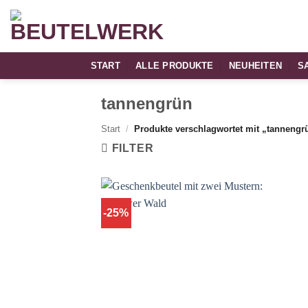
Zum
Inhalt
springen
START
ALLE PRODUKTE
NEUHEITEN
S
tannengrün
Start
/
Produkte verschlagwortet mit „tannengr
FILTER
-25%