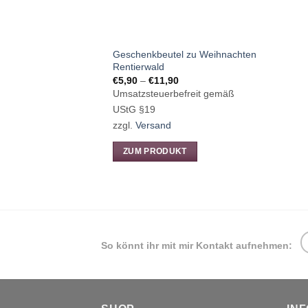
Geschenkbeutel zu Weihnachten
Rentierwald
Preisspanne:
€
5,90
–
€
11,90
€5,90
Umsatzsteuerbefreit gemäß
bis
€11,90
UStG §19
zzgl.
Versand
ZUM PRODUKT
Dieses
Produkt
weist
mehrere
Varianten
So könnt ihr mit mir Kontakt aufnehmen:
auf.
Die
Optionen
können