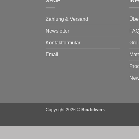
SHOP
IN
auf
der
Produktseite
Zahlung & Versand
Übe
gewählt
werden
Newsletter
FA
Kontaktformular
Grö
Email
Mate
Prod
News
Copyright 2026 ©
Beutelwerk