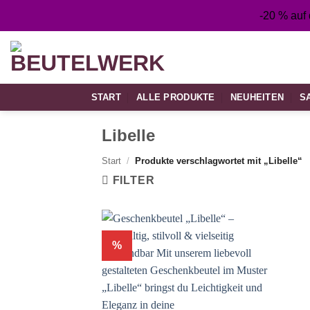
Zum
-20 % auf
Inhalt
springen
START
ALLE PRODUKTE
NEUHEITEN
S
Libelle
Start
/
Produkte verschlagwortet mit „Libelle“
FILTER
%