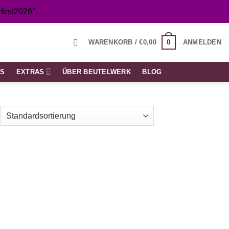
fest2026".
0
WARENKORB /
€
0,00
ANMELDEN
TS
EXTRAS
ÜBER BEUTELWERK
BLOG