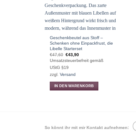
Geschenkbeutel aus Stoff –
Schenken ohne Einpackfrust, die
Libelle Starterset
Ursprünglicher
Aktueller
€
47,60
€
43,90
Preis
Preis
Umsatzsteuerbefreit gemäß
war:
ist:
€47,60
€43,90.
UStG §19
zzgl.
Versand
IN DEN WARENKORB
So könnt ihr mit mir Kontakt aufnehmen: