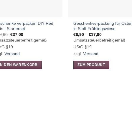
schenke verpacken DIY Red
Geschenkverpackung für Oster
ts | Starterset
in Stoff Frühlingswiese
Ursprünglicher
Aktueller
Preisspanne:
9,60
€
37,00
€
6,90
–
€
17,90
Preis
Preis
€6,90
satzsteuerbefreit gemäß
Umsatzsteuerbefreit gemäß
war:
ist:
bis
€39,60
€37,00.
€17,90
tG §19
UStG §19
gl.
Versand
zzgl.
Versand
IN DEN WARENKORB
ZUM PRODUKT
Dieses
Produkt
weist
mehrere
Varianten
auf.
Die
Optionen
können