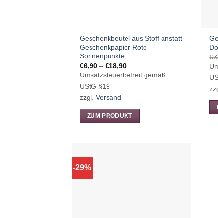
Geschenkbeutel aus Stoff anstatt
Ge
Geschenkpapier Rote
Do
Sonnenpunkte
€
3
Preisspanne:
€
6,90
–
€
18,90
Um
€6,90
Umsatzsteuerbefreit gemäß
US
bis
€18,90
UStG §19
zz
zzgl.
Versand
ZUM PRODUKT
Dieses
Produkt
weist
mehrere
-29%
Varianten
auf.
Die
Optionen
können