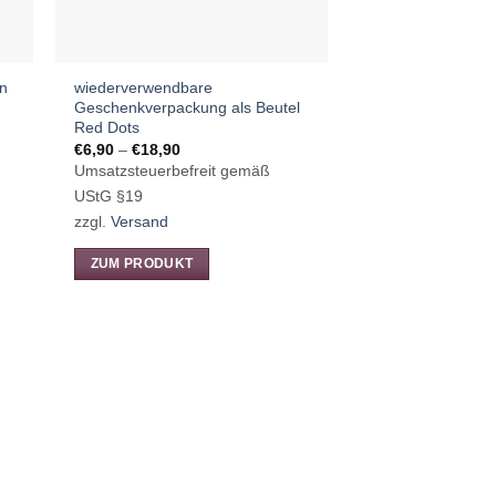
n
wiederverwendbare
Geschenkverpackung als Beutel
Red Dots
Preisspanne:
€
6,90
–
€
18,90
€6,90
Umsatzsteuerbefreit gemäß
bis
€18,90
UStG §19
zzgl.
Versand
ZUM PRODUKT
Dieses
Produkt
weist
mehrere
Varianten
auf.
Die
Optionen
können