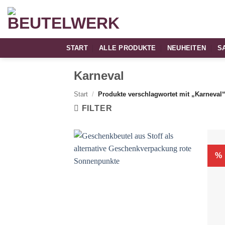
Zum
Inhalt
springen
START
ALLE PRODUKTE
NEUHEITEN
S
Karneval
Start
/
Produkte verschlagwortet mit „Karneval
FILTER
%