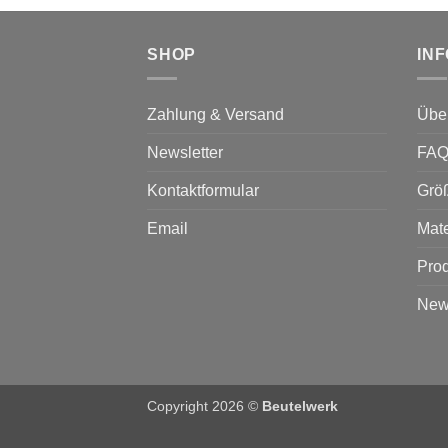
Optionen
können
SHOP
IN
auf
der
Produktseite
Zahlung & Versand
Übe
gewählt
werden
Newsletter
FA
Kontaktformular
Grö
Email
Mate
Prod
News
Copyright 2026 ©
Beutelwerk