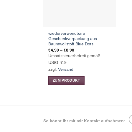
auf
der
Produktseite
gewählt
wiederverwendbare
werden
Geschenkverpackung aus
Baumwollstoff Blue Dots
Preisspanne:
€
4,90
–
€
8,90
€4,90
Umsatzsteuerbefreit gemäß
bis
€8,90
UStG §19
zzgl.
Versand
ZUM PRODUKT
Dieses
Produkt
weist
mehrere
Varianten
So könnt ihr mit mir Kontakt aufnehmen:
auf.
Die