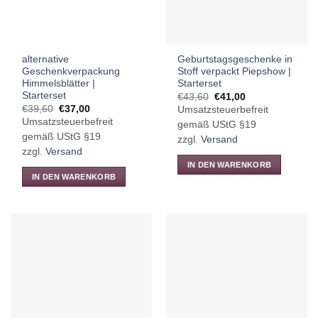
alternative
Geburtstagsgeschenke in
Geschenkverpackung
Stoff verpackt Piepshow |
Himmelsblätter |
Starterset
Starterset
Ursprünglicher
Aktueller
€
43,60
€
41,00
Preis
Preis
Ursprünglicher
Aktueller
€
39,60
€
37,00
Umsatzsteuerbefreit
war:
ist:
Preis
Preis
Umsatzsteuerbefreit
€43,60
€41,00.
gemäß UStG §19
war:
ist:
€39,60
€37,00.
gemäß UStG §19
zzgl.
Versand
zzgl.
Versand
IN DEN WARENKORB
IN DEN WARENKORB