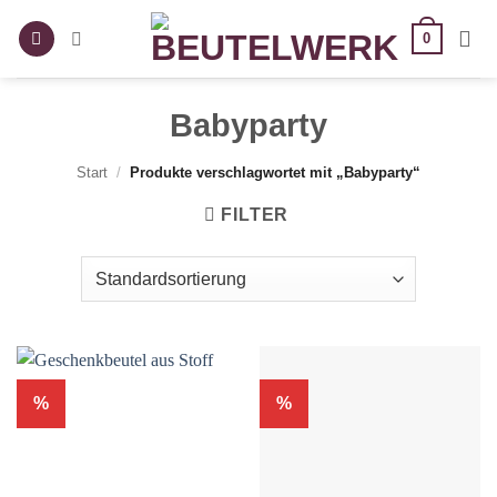
Zum
0
Inhalt
springen
Babyparty
Start
/
Produkte verschlagwortet mit „Babyparty“
FILTER
%
%