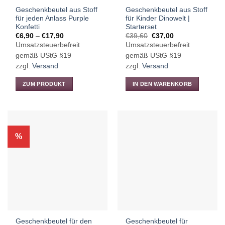
gewählt
Geschenkbeutel aus Stoff
Geschenkbeutel aus Stoff
werden
für jeden Anlass Purple
für Kinder Dinowelt |
Konfetti
Starterset
Preisspanne:
Ursprünglicher
Aktueller
€
6,90
–
€
17,90
€
39,60
€
37,00
€6,90
Preis
Preis
Umsatzsteuerbefreit
Umsatzsteuerbefreit
bis
war:
ist:
€17,90
€39,60
€37,00.
gemäß UStG §19
gemäß UStG §19
zzgl.
Versand
zzgl.
Versand
ZUM PRODUKT
IN DEN WARENKORB
Dieses
Produkt
weist
mehrere
%
Varianten
auf.
Die
Optionen
können
auf
der
Produktseite
Geschenkbeutel für den
Geschenkbeutel für
gewählt