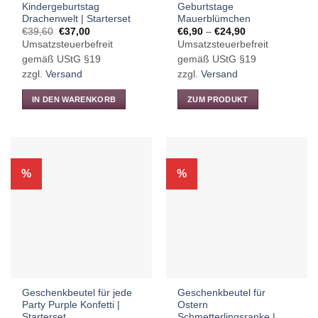
Kindergeburtstag
Geburtstage
werden
Drachenwelt | Starterset
Mauerblümchen
Ursprünglicher
Aktueller
Preisspanne:
€
39,60
€
37,00
€
6,90
–
€
24,90
Preis
Preis
€6,90
Umsatzsteuerbefreit
Umsatzsteuerbefreit
war:
ist:
bis
€39,60
€37,00.
€24,90
gemäß UStG §19
gemäß UStG §19
zzgl.
Versand
zzgl.
Versand
IN DEN WARENKORB
ZUM PRODUKT
Dieses
Produkt
weist
mehrere
%
%
Varianten
auf.
Die
Optionen
können
auf
der
Produktseite
Geschenkbeutel für jede
Geschenkbeutel für
gewählt
Party Purple Konfetti |
Ostern
werden
Starterset
Schmetterlingsranke |