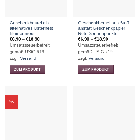
Geschenkbeutel als
Geschenkbeutel aus Stoff
alternatives Osternest
anstatt Geschenkpapier
Blumenmeer
Rote Sonnenpunkte
Preisspanne:
Preisspanne:
€
6,90
–
€
18,90
€
6,90
–
€
18,90
€6,90
€6,90
Umsatzsteuerbefreit
Umsatzsteuerbefreit
bis
bis
€18,90
€18,90
gemäß UStG §19
gemäß UStG §19
zzgl.
Versand
zzgl.
Versand
ZUM PRODUKT
ZUM PRODUKT
Dieses
Dieses
Produkt
Produkt
weist
weist
mehrere
mehrere
%
Varianten
Varianten
auf.
auf.
Die
Die
Optionen
Optionen
können
können
auf
auf