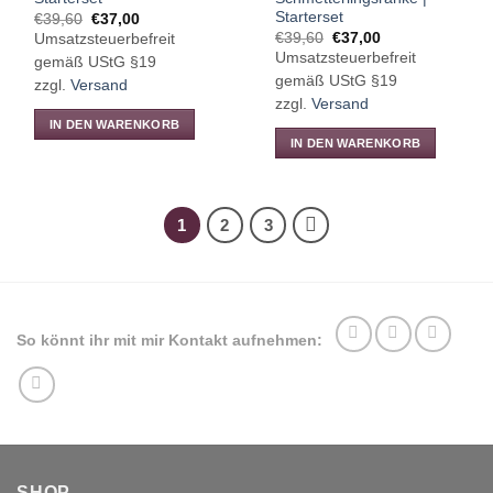
Starterset
Ursprünglicher
Aktueller
€
39,60
€
37,00
Preis
Preis
Ursprünglicher
Aktueller
€
39,60
€
37,00
Umsatzsteuerbefreit
war:
ist:
Preis
Preis
Umsatzsteuerbefreit
€39,60
€37,00.
gemäß UStG §19
war:
ist:
€39,60
€37,00.
gemäß UStG §19
zzgl.
Versand
zzgl.
Versand
IN DEN WARENKORB
IN DEN WARENKORB
1
2
3
So könnt ihr mit mir Kontakt aufnehmen:
SHOP